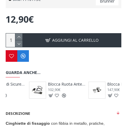
Brunner
12,90€
AGGIUNGI AL CARRELLO
GUARDA ANCHE...
Quick Safe - FIAMMA
Blocca Ruota Anteriore Moto Wheel Chock Front - FIAMMA
Blocca Ruota Posteriore Moto Wheel Chock Rear - FIAMMA
102,90€
147,90€
DESCRIZIONE
Cinghiette di fissaggio
con fibbia in metallo, pratiche,