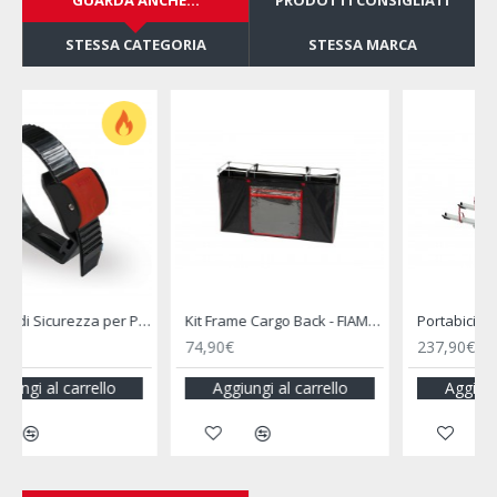
GUARDA ANCHE...
PRODOTTI CONSIGLIATI
STESSA CATEGORIA
STESSA MARCA
ck Safe - FIAMMA
Kit Frame Cargo Back - FIAMMA
Portabici Carry Bike Garage Standard - FIAMMA
74,90€
237,90€
Aggiungi al carrello
Aggiungi al carrello