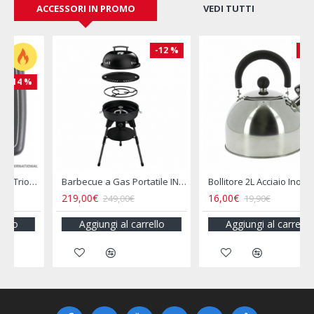
ACCESSORI IN PROMO
VEDI TUTTI
-20 %
-34 %
 Gas Portatile INCASA
Bollitore 2L Acciaio Inox per Camper e Campeggio
Bollitore Elettrico 12V Camper 800ML Presa Accendisigari
16,00€
16,90€
19,90€
25,50€
Aggiungi al carrello
Aggiungi al carrello