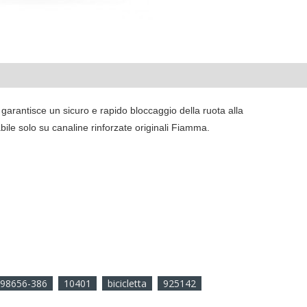
garantisce un sicuro e rapido bloccaggio della ruota alla
abile solo su canaline rinforzate originali Fiamma.
98656-386
10401
bicicletta
925142