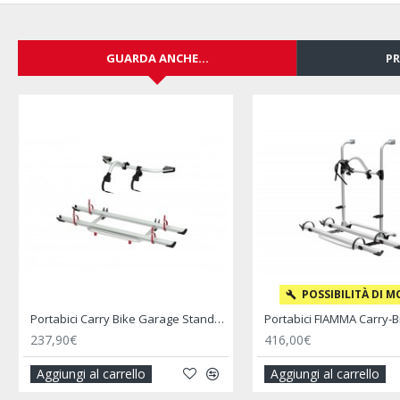
GUARDA ANCHE...
PR
Sistema di Bloccaggio per Biciclette Bike Block Pro S2 - FIAMMA
Blocca Ruota Anteriore Moto Wheel Chock Front - FIAMMA
102,90€
147,90€
Aggiungi al carrello
Aggiungi al carrello