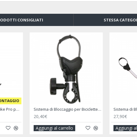
ODOTTI CONSIGLIATI
STESSA CATEGO
Blocca Ruota Posteriore Moto Wheel Chock Rear - FIAMMA
Cartello Carichi Sporgenti Alu Signal - FIAMMA
49,90€
12,90€
Aggiungi al carrello
Aggiung