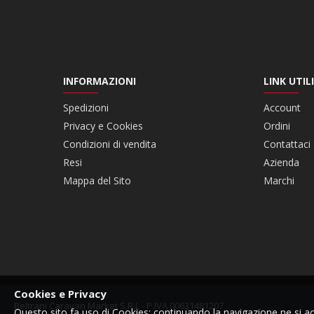
INFORMAZIONI
LINK UTILI
Spedizioni
Account
Privacy e Cookies
Ordini
Condizioni di vendita
Contattaci
Resi
Azienda
Mappa del Sito
Marchi
Cookies e Privacy
Beltrani Caravan Market S.R.L - P.IVA 00631481207
Questo sito fa uso di Cookies: continuando la navigazione ne si acce