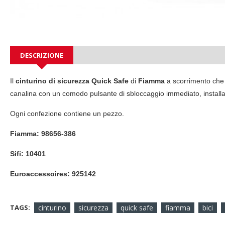
DESCRIZIONE
Il
cinturino di sicurezza Quick Safe
di
Fiamma
a scorrimento che 
canalina con un c
omodo pulsante di sbloccaggio immediato, i
nstall
Ogni confezione contiene un pezzo.
Fiamma:
98656-386
Sifi: 10401
Euroaccessoires: 925142
TAGS:
cinturino
sicurezza
quick safe
fiamma
bici