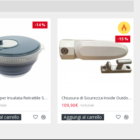
%
-28 %
Copertura Impermeabile per Portabici Posteriore Camper 4 Biciclette
Coppia di Filtri Gas - TRUMA
49,90€
33,50€
69,00€
39,50€
Aggiungi al carrello
Aggiungi al carrell