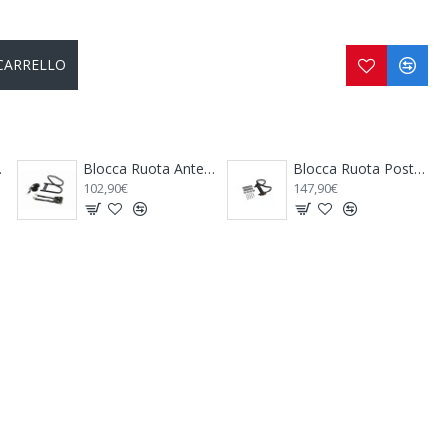
 CARRELLO
eriore Moto Wheel Chock Front - FIAMMA
Blocca Ruota Posteriore Moto Wheel Chock Rear - FIAMMA
Cartello Carichi Sporgenti Alu Signal - FIAMMA
147,90€
49,90€