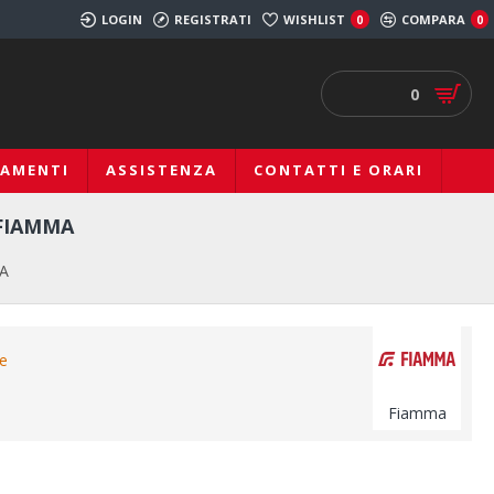
LOGIN
REGISTRATI
WISHLIST
COMPARA
0
0
0
IAMENTI
ASSISTENZA
CONTATTI E ORARI
 FIAMMA
MA
le
Fiamma