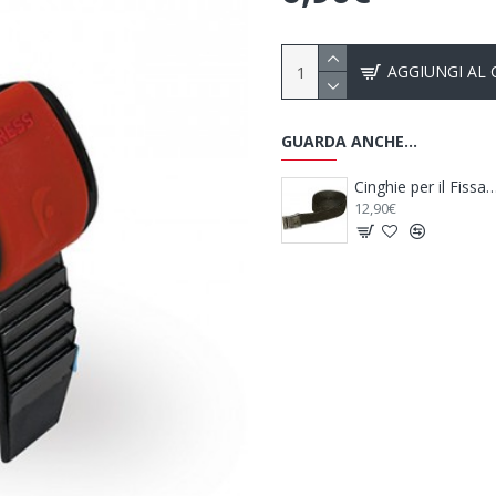
AGGIUNGI AL
GUARDA ANCHE...
Cartello Carichi Sporgenti Alu Signal - FIAMMA
Cinghie per il Fissaggio Power Fix 250 X 2 Cm - BRUNNER
Blocca Ruota Ant
12,90€
102,90€