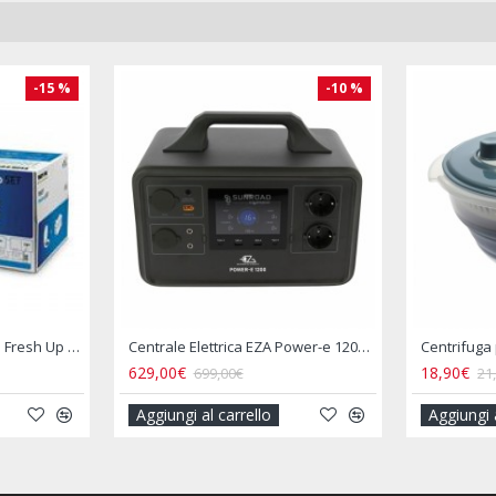
-15 %
-15 
Copertura Impermeabile per Portabici Posteriore Camper 2–3 Biciclette
90€
33,90€
35,00€
40,00€
giungi al carrello
Aggiungi al carrello