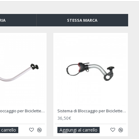
RIA
STESSA MARCA
Cinghie per il Fissaggio Power Fix 250 X 2 Cm - BRUNNER
Kit Frame Cargo Back - FIAMMA
74,90€
i al carrello
Aggiungi al carrello