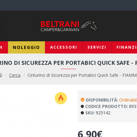
N
NOLEGGIO
ACCESSORI
SERVIZI
FINANZ
INO DI SICUREZZA PER PORTABICI QUICK SAFE -
Cerca
Cinturino di Sicurezza per Portabici Quick Safe - FIAM
DISPONIBILITÀ:
Ordinabi
CODICE PRODOTTO:
893
SKU:
925142
6,90€