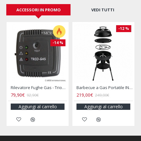
ACCESSORI IN PROMO
VEDI TUTTI
-12 %
-14 %
rflo
Rilevatore Fughe Gas - Triogas Mcr
Barbecue a Gas Portatile INCASA
79,90€
219,00€
92,90€
249,00€
Aggiungi al carrello
Aggiungi al carrello