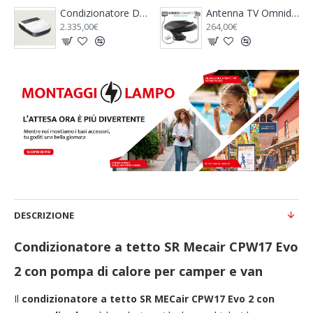
icurezza Safe Door Frame 3 Colore Bianco - FIAMMA
Condizionatore DOMETIC Freshjet FJZ4 1700 | Senza Diffusore
Antenna TV Omnidirezionale TELECO Wing-LAN 11
2.335,00€
264,00€
DESCRIZIONE
Condizionatore a tetto SR Mecair CPW17 Evo
2 con pompa di calore per camper e van
Il
condizionatore a tetto SR MECair CPW17 Evo 2 con