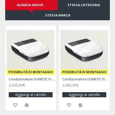
GUARDA ANCHE...
STESSA CATEGORIA
STESSA MARCA
‎ ‎ POSSIBILITÀ DI MONTAGGIO
‎ ‎ POSSIBILITÀ DI MONTAGGIO
e Bianco - FIAMMA
Condizionatore DOMETIC Freshjet FJZ4 1700 | Senza Diffusore
Condizionatore DOMETIC Freshjet FJZ4 2200 | Senza Diffusore
2.335,00€
2.435,00€
Aggiungi al carrello
Aggiungi al carrello