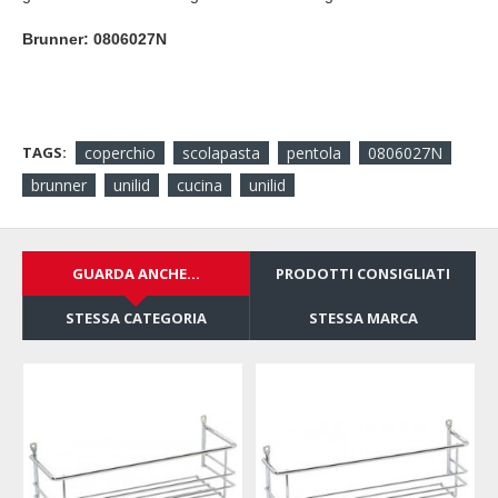
Brunner:
0806027N
TAGS:
coperchio
scolapasta
pentola
0806027N
brunner
unilid
cucina
unilid
GUARDA ANCHE...
PRODOTTI CONSIGLIATI
STESSA CATEGORIA
STESSA MARCA