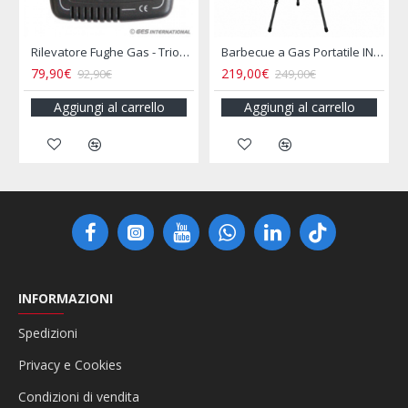
rflo
Rilevatore Fughe Gas - Triogas Mcr
Barbecue a Gas Portatile INCASA
79,90€
219,00€
92,90€
249,00€
Aggiungi al carrello
Aggiungi al carrello
INFORMAZIONI
Spedizioni
Privacy e Cookies
Condizioni di vendita