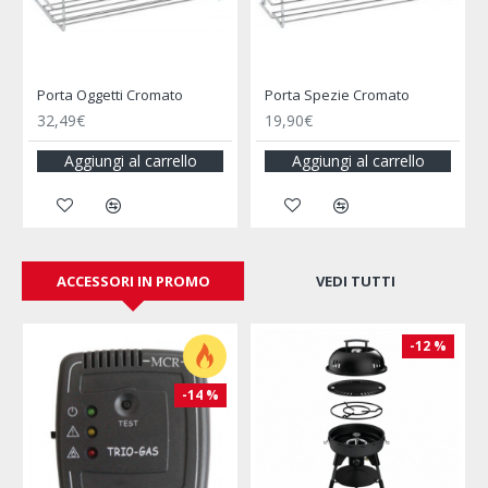
HULE
Porta Oggetti Cromato
Porta Spezie Cromato
32,49€
19,90€
Aggiungi al carrello
Aggiungi al carrello
ACCESSORI IN PROMO
VEDI TUTTI
-12 %
-14 %