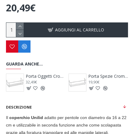
20,49€
AGGIUNGI AL CARRELLO
GUARDA ANCHE...
per Trash Bin - THULE
Porta Oggetti Cromato
Porta Spezie Cromato
32,49€
19,90€
DESCRIZIONE
Il
coperchio Unilid
adatto per pentole con diametro da 16 a 22
cm e u
tilizzabile in seconda funzione anche come scolapasta
grazie alla foratura triangolare ed alle maniglie laterali.