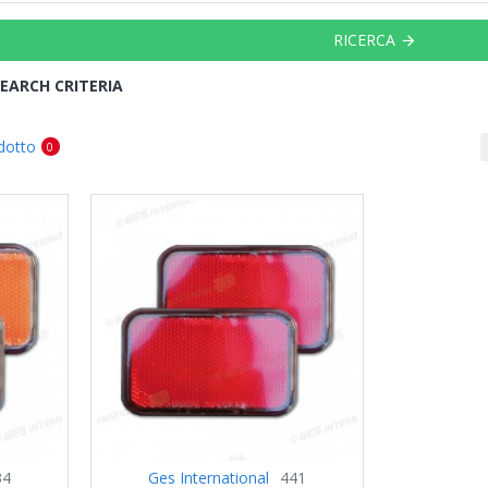
RICERCA
EARCH CRITERIA
dotto
0
34
Ges International
441