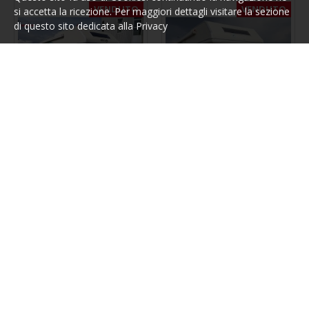
VENDUTO
VENDUTO
si accetta la ricezione. Per maggiori dettagli visitare la sezione
di questo sito dedicata alla Privacy
Elnagh
2257
Elnagh
1979
ELNAGH DORAL 115 - ANNO
ELNAGH DORAL 118 M -
2000
ANNO 2000
15.600,00€
17.200,00€
RICHIEDI INFORMAZIONI
RICHIEDI INFORMAZIONI
VENDUTO