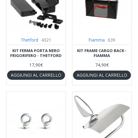
Thetford
4321
Fiamma
639
KIT FERMA PORTA NERO
KIT FRAME CARGO BACK -
FRIGORIFERO - THETFORD
FIAMMA
17,90€
74,90€
AGGIUNGI AL CARRELLO
AGGIUNGI AL CARRELLO