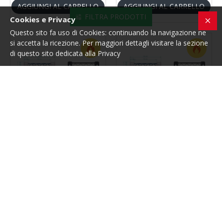
AGGIUNGI AL CARRELLO
AGGIUNGI AL CARRELLO
FILTRA PRODOTTI
Cookies e Privacy
Questo sito fa uso di Cookies: continuando la navigazione ne
si accetta la ricezione. Per maggiori dettagli visitare la sezione
di questo sito dedicata alla Privacy
Trem
921
Trem
922
RETE PORTA CELLULARE E
RETE PORTA CELLULARE E
PALMARE BIANCA - TREM
PALMARE NERA - TREM
10,49€
10,49€
AGGIUNGI AL CARRELLO
AGGIUNGI AL CARRELLO