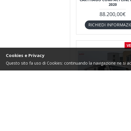
2020
88.200,00€
RICHIEDI INFORMAZI
V
Cookies e Privacy
Questo sito fa uso di Cookies: continuando la navigazione ne si acce
Carthago
4264
CARTHAGO TOURER I 14