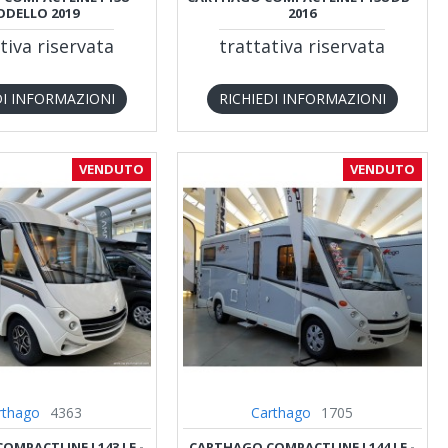
DELLO 2019
2016
tiva riservata
trattativa riservata
DI INFORMAZIONI
RICHIEDI INFORMAZIONI
VENDUTO
VENDUTO
rthago
4363
Carthago
1705
MPACTLINE I 143 LE -
CARTHAGO COMPACTLINE I 144 LE -