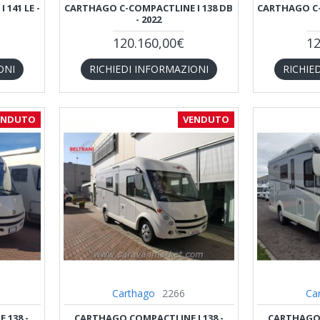
141 LE -
CARTHAGO C-COMPACTLINE I 138 DB
CARTHAGO C-C
- 2022
120.160,00€
12
ONI
RICHIEDI INFORMAZIONI
RICHIE
ENDUTO
VENDUTO
Carthago
2266
Ca
 138 -
CARTHAGO COMPACTLINE I 138 -
CARTHAGO 