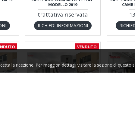
MODELLO 2019
CAMB
trattativa riservata
13
ONI
RICHIEDI INFORMAZIONI
RICHIE
ENDUTO
VENDUTO
tta la ricezione. Per maggiori dettagli visitare la sezione di questo s
PRONTA CO
Carthago
4130
I
4 LE
CARTHAGO TOURER I 144 QB -
ITINEO FA