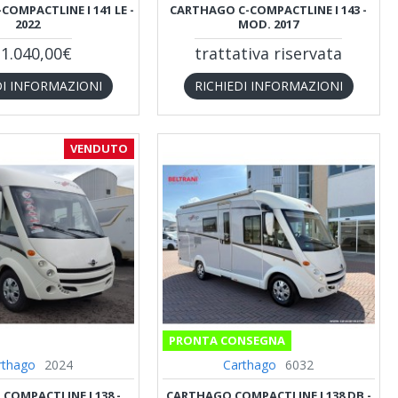
OMPACTLINE I 141 LE -
CARTHAGO C-COMPACTLINE I 143 -
2022
MOD. 2017
1.040,00€
trattativa riservata
DI INFORMAZIONI
RICHIEDI INFORMAZIONI
VENDUTO
PRONTA CONSEGNA
rthago
2024
Carthago
6032
COMPACTLINE I 138 -
CARTHAGO COMPACTLINE I 138 DB -