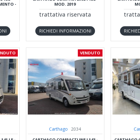
MENTO -
MOD. 2019
MO
trattativa riservata
tratta
ONI
RICHIEDI INFORMAZIONI
RICHIE
ENDUTO
VENDUTO
Carthago
2034
Ca
41 LE -
CARTHAGO COMPACTLINE I 143 -
CARTHAGO CO