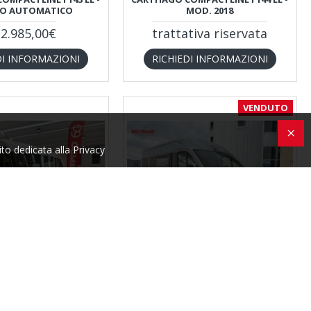
IO AUTOMATICO
MOD. 2018
2.985,00€
trattativa riservata
DI INFORMAZIONI
RICHIEDI INFORMAZIONI
VENDUTO
ito dedicata alla Privacy
NSEGNA
tineo
5563
Malibu Van
5547
MILI COMPACT CJ 660
MALIBU VAN COMPACT 540 DB 2026 |