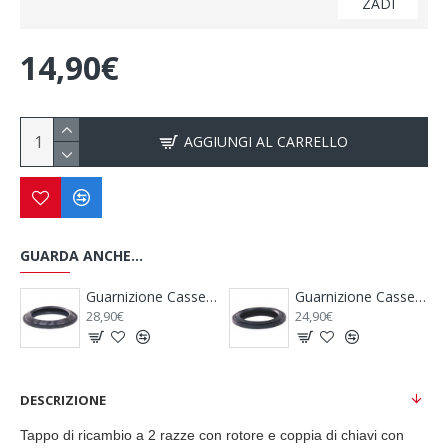
ZADI
14,90€
AGGIUNGI AL CARRELLO
GUARDA ANCHE...
Guarnizione Cassetta WC Prima 06/2000 - THETFORD
Coperchio Camino Boiler Kbs 2 Crema - TRUMA
Curva Multiuso 90° - TRUMA
53,40€
18,90€
DESCRIZIONE
Tappo di ricambio a 2 razze con rotore e coppia di chiavi con