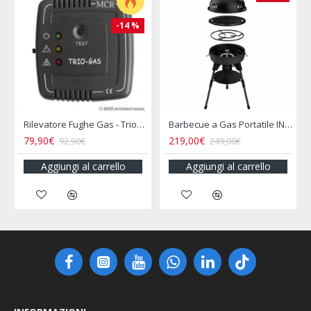
Barbecue a Gas Portatile INCASA
Bollitore 2L Acciaio Inox per Camper e Campeggio
16,00€
16,90€
19,90€
25,50€
arrello
Aggiungi al carrello
Aggiungi al carrel