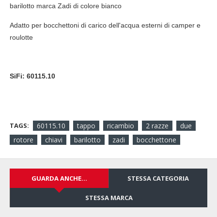
barilotto marca Zadi di colore bianco
Adatto per bocchettoni di carico dell'acqua esterni di camper e
roulotte
SiFi: 60115.10
TAGS:
60115.10
tappo
ricambio
2 razze
due
rotore
chiavi
barilotto
zadi
bocchettone
GUARDA ANCHE...
STESSA CATEGORIA
STESSA MARCA