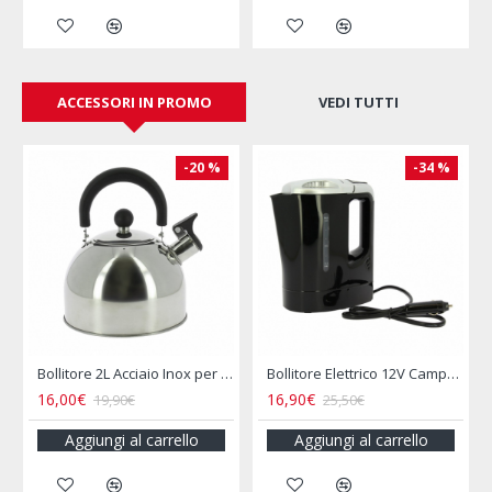
ACCESSORI IN PROMO
VEDI TUTTI
-20 %
-34 %
le INCASA
Bollitore 2L Acciaio Inox per Camper e Campeggio
Bollitore Elettrico 12V Camper 800ML Presa Accendisigari
16,00€
16,90€
19,90€
25,50€
Aggiungi al carrello
Aggiungi al carrello