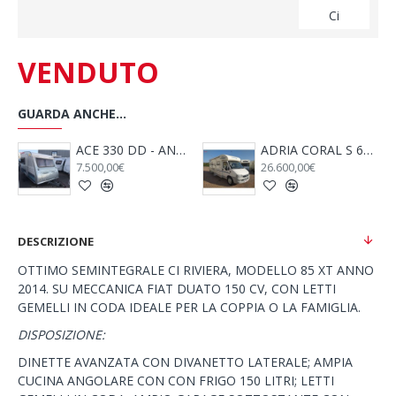
Ci
VENDUTO
GUARDA ANCHE...
NNO 2009
ACE 330 DD - ANNO 2009
ADRIA CORAL S 680 SP - 2005
7.500,00€
26.600,00€
DESCRIZIONE
OTTIMO SEMINTEGRALE CI RIVIERA, MODELLO 85 XT ANNO
2014. SU MECCANICA FIAT DUATO 150 CV, CON LETTI
GEMELLI IN CODA IDEALE PER LA COPPIA O LA FAMIGLIA.
DISPOSIZIONE:
DINETTE AVANZATA CON DIVANETTO LATERALE; AMPIA
CUCINA ANGOLARE CON CON FRIGO 150 LITRI; LETTI