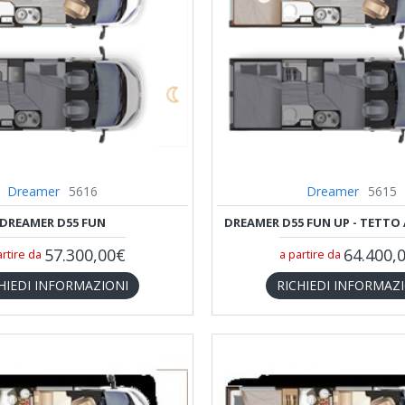
Dreamer
5616
Dreamer
5615
DREAMER D55 FUN
DREAMER D55 FUN UP - TETTO
57.300,00€
64.400,
artire da
a partire da
HIEDI INFORMAZIONI
RICHIEDI INFORMAZ