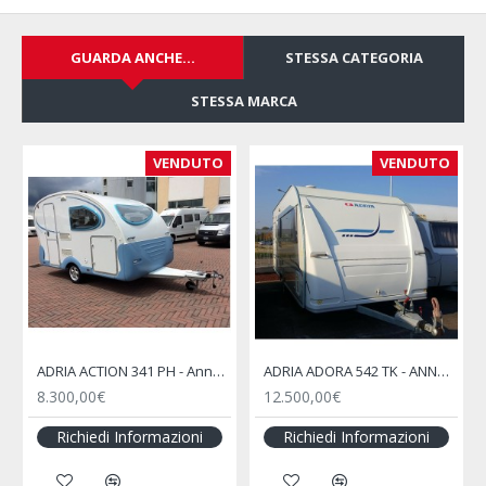
GUARDA ANCHE...
STESSA CATEGORIA
STESSA MARCA
NDUTO
VENDUTO
VENDU
ADRIA ADORA 542 TK - ANNO 2009
ADRIA ADORA 563 PT - ANNO 2013
Adria Adriatik 560 - 2002
17.500,00€
trattativa riservata
zioni
Richiedi Informazioni
Richiedi Informazioni