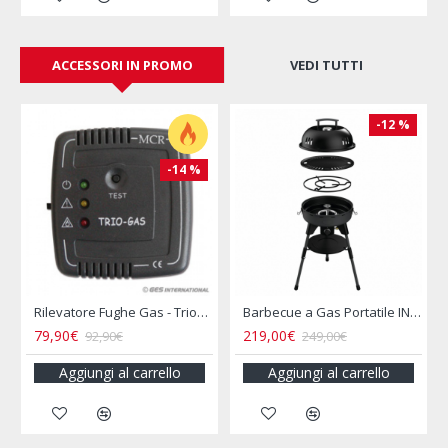
ACCESSORI IN PROMO
VEDI TUTTI
-12 %
-20 %
Barbecue a Gas Portatile INCASA
Bollitore 2L Acciaio Inox per Camper e Campeggio
16,00€
16,90€
19,90€
25,50€
arrello
Aggiungi al carrello
Aggiungi al carrel