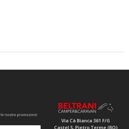
 le nostre promozioni:
Via Cà Bianca 361 F/G
Castel S. Pietro Terme (BO)