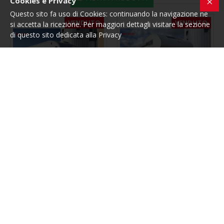
Cookies e Privacy
Questo sito fa uso di Cookies: continuando la navigazione ne
VENDUTO
VENDUTO
si accetta la ricezione. Per maggiori dettagli visitare la sezione
di questo sito dedicata alla Privacy
Itineo
5631
Kentucky
5388
ITINEO FAMILI SBD 700 -
KENTUCKY CORRAL 4 - 2007
AUTOMATICO
36.200,00€
92.170,00€
RICHIEDI INFORMAZIONI
RICHIEDI INFORMAZIONI
VENDUTO
VENDUTO