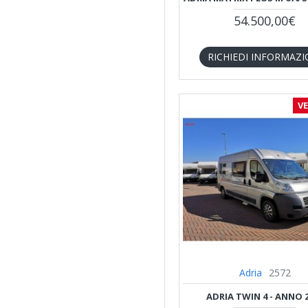
Laika
54.500,00€
Malibu Van
RICHIEDI INFORMAZI
McLouis
V
Mobilvetta
Pla
Pössl
Rapido
Adria
2572
Rimor
ADRIA TWIN 4 - ANNO 