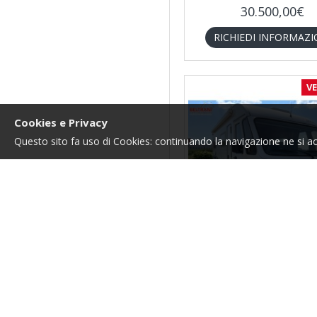
30.500,00€
Roller Team
RICHIEDI INFORMAZI
Sunlight
V
Weinsberg
Cookies e Privacy
Questo sito fa uso di Cookies: continuando la navigazione ne si acce
Arca
3815
ARCA H3 - 2001
29.800,00€