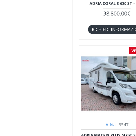
ADRIA CORAL S 680 ST -
Euramobil
38.800,00€
Firr Campers
RICHIEDI INFORMAZI
Frankia
V
Giottiline
Hymer
Itineo
Kentucky
Adria
3547
Knaus
ADRIA MATRIX PLUS M 670 SB