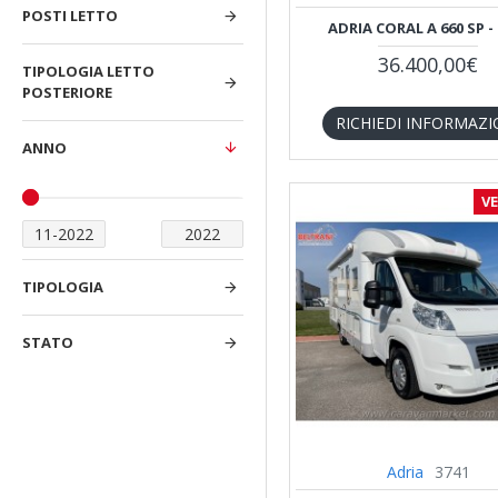
POSTI LETTO
ADRIA CORAL A 660 SP -
Carado
36.400,00€
TIPOLOGIA LETTO
POSTERIORE
Carthago
RICHIEDI INFORMAZI
ANNO
Challenger
V
Chausson
TIPOLOGIA
Ci
STATO
Dethleffs
Dreamer
Adria
3741
Elnagh