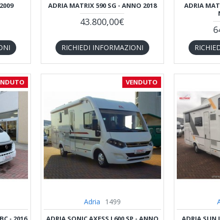
 2009
ADRIA MATRIX 590 SG - ANNO 2018
ADRIA MATR
43.800,00€
6
ONI
RICHIEDI INFORMAZIONI
RICHIE
ENDUTO
VENDUTO
Adria
1499
C - 2016
ADRIA SONIC AXESS I 600 SP - ANNO
ADRIA SUN L