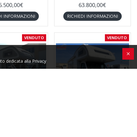
6.500,00€
63.800,00€
DI INFORMAZIONI
RICHIEDI INFORMAZIONI
VENDUTO
VENDUTO
ito dedicata alla Privacy
Arca
2964
Arca
3656
15 GLM - ANNO 2004
ARCA M715 GLM - 2004
0.800,00€
31.200,00€