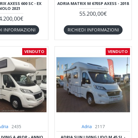
IX AXESS 600 SC - EX
ADRIA MATRIX M 670SP AXESS - 2018
NOLO 2021
55.200,00€
4.200,00€
DI INFORMAZIONI
RICHIEDI INFORMAZIONI
VENDUTO
VENDUTO
Adria
2435
Adria
2117
IVING A 49 DP - ANNO
ADRIA SUN LIVING LIDO M 45 SL -