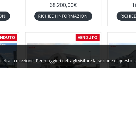
68.200,00€
1
ONI
RICHIEDI INFORMAZIONI
RICHIE
ENDUTO
VENDUTO
tta la ricezione. Per maggiori dettagli visitare la sezione di questo s
Arca
2454
ARCA M 696 GLM (TELAIO ALKO /
ARCA M 7
DOPPIO PAVIMENTO) - ANNO 2007
3