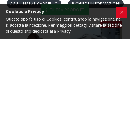
AGGIUNGI AL CARRELLO
RICHIEDI INFORMAZIONI
FILTRA PRODOTTI
Cookies e Privacy
Questo sito fa uso di Cookies: continuando la navigazione ne
VENDUTO
si accetta la ricezione. Per maggiori dettagli visitare la sezione
di questo sito dedicata alla Privacy
Ges International
1282
Roller Team
1731
PUSH LOCK BILATERALE
ROLLER TEAM T LINE 255 S -
MARRONE - GES
ANNO 2012
8,99€
38.500,00€
AGGIUNGI AL CARRELLO
RICHIEDI INFORMAZIONI