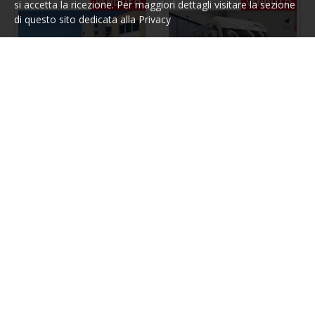
VENDUTO
VENDUTO
si accetta la ricezione. Per maggiori dettagli visitare la sezione
di questo sito dedicata alla Privacy
Carthago
2930
Carthago
1918
CARTHAGO C -
CARTHAGO C -
COMPACTLINE I 138 - 2020
COMPACTLINE I 138 - MOD.
2018
94.820,00€
trattativa riservata
RICHIEDI INFORMAZIONI
RICHIEDI INFORMAZIONI
VENDUTO
VENDUTO