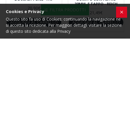
39MM. E TAPPO - REICH
20,90€
FILTRA PRODOTTI
Cookies e Privacy
21,49€
Questo sito fa uso di Cookies: continuando la navigazione ne
AGGIUNGI AL CARRELLO
AGGIUNGI AL CARRELLO
si accetta la ricezione. Per maggiori dettagli visitare la sezione
di questo sito dedicata alla Privacy
Hai raggiunto la fine della lista
INFORMAZIONI
Spedizioni
Privacy e Cookies
Condizioni di vendita