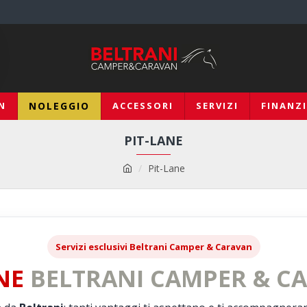
N
NOLEGGIO
ACCESSORI
SERVIZI
FINANZ
PIT-LANE
Pit-Lane
Servizi esclusivi Beltrani Camper & Caravan
NE
BELTRANI CAMPER & C