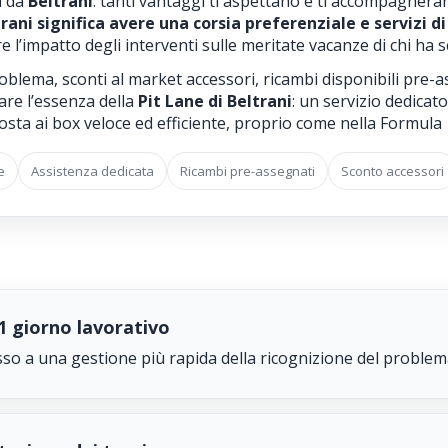
n da
Beltrani
: tanti vantaggi ti aspettano e ti accompagneran
ani significa avere una corsia preferenziale e servizi di
e l’impatto degli interventi sulle meritate vacanze di chi ha s
roblema, sconti al market accessori, ricambi disponibili pre-a
are l’essenza della
Pit Lane di Beltrani
: un servizio dedicat
osta ai box veloce ed efficiente, proprio come nella Formula 
e
Assistenza dedicata
Ricambi pre-assegnati
Sconto accessori
 giorno lavorativo
cesso a una gestione più rapida della ricognizione del problema