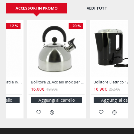
ACCESSORI IN PROMO
VEDI TUTTI
-20 %
-34 %
le INCASA
Bollitore 2L Acciaio Inox per Camper e Campeggio
Bollitore Elettrico 12V Camper 800ML Presa Accendisigari
16,00€
16,90€
19,90€
25,50€
Aggiungi al carrello
Aggiungi al carrello