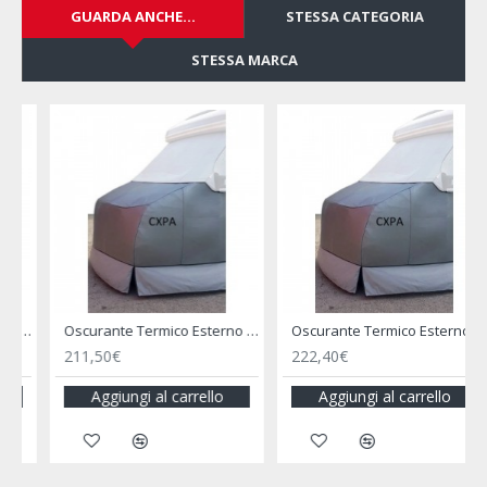
GUARDA ANCHE...
STESSA CATEGORIA
STESSA MARCA
 Ducato 07/1994-2002 - SIFI
Oscurante Termico Esterno Cxpa Copricofano per Ducato X250/Boxer/Jumper dal 07/2006 al 06/2014 - SIFI
Oscurante Termico Esterno Cxpa Copricofano per Fiat Ducato 07/2002 - 06/2006
211,50€
222,40€
Aggiungi al carrello
Aggiungi al carrello