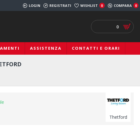
LOGIN
REGISTRATI
WISHLIST
COMPARA
0
0
0
IAMENTI
ASSISTENZA
CONTATTI E ORARI
HETFORD
ile
Thetford