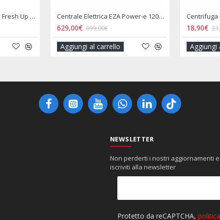
Centrale Elettrica EZA Power-e 1200 Watt
Centrifuga per Insalata Retrattile Salvaspazio Camper
18,90€
00€
21,90€
carrello
Aggiungi al carrello
NEWSLETTER
Non perderti i nostri aggiornamenti e
iscriviti alla newsletter