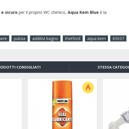
 e sicuro
per il proprio WC chimico,
Aqua Kem Blue
è la
nere
pulizia
additivi bagno
thetford
aqua kem
65037
ODOTTI CONSIGLIATI
STESSA CATEGO