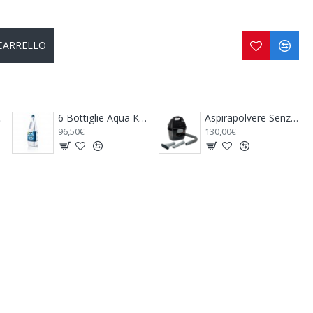
 CARRELLO
6 Bottiglie Aqua Kem Blue - THETFORD
Aspirapolvere Senza Fili Portatile - DOMETIC
130,00€
13,50€