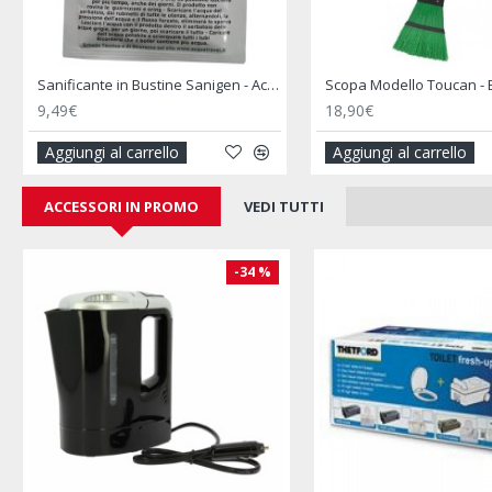
Spray Lubrificante Siliconico - THETFORD
Aspirapolvere Mini Multifunzione Senza Fili per Camper
49,90€
74,90€
Aggiungi al carrello
Aggiungi al carrel
ACCESSORI IN PROMO
VEDI TUTTI
-34 %
-15 %