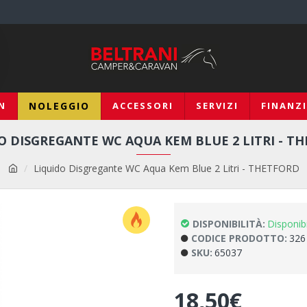
N
NOLEGGIO
ACCESSORI
SERVIZI
FINANZ
O DISGREGANTE WC AQUA KEM BLUE 2 LITRI - T
Liquido Disgregante WC Aqua Kem Blue 2 Litri - THETFORD
DISPONIBILITÀ:
Disponib
CODICE PRODOTTO:
326
SKU:
65037
18,50€