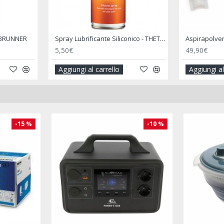
Aspirapolvere Portatile 12V 220V per Camper Ricaricabile
6 Bottiglie Aqua Kem Blue - THETFORD
96,50€
130,00
lo
Aggiungi al carrello
Aggiun
-10 %
-14 %