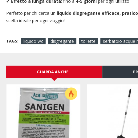
✔
Effetto a lunga durata
: fino a
4-5 giorni
per ogni utilizzo
Perfetto per chi cerca un
liquido disgregante efficace, pratico
scelta ideale per ogni viaggio!
TAGS:
liquido wc
disgregante
toilette
serbatoio acque 
GUARDA ANCHE...
PR