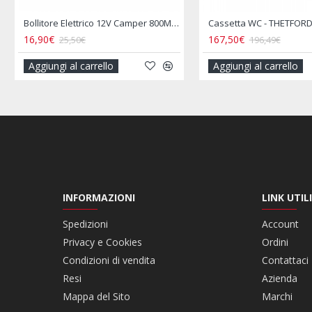
Bollitore Elettrico 12V Camper 800ML Presa Accendisigari
Cassetta WC - THETFORD Fresh Up Set C2/C3/C4 Dx (Destro) con Maniglia e Ruote
167,50€
629,00€
196,49€
699,
Aggiungi al carrello
Aggiungi al 
INFORMAZIONI
LINK UTILI
Spedizioni
Account
Privacy e Cookies
Ordini
Condizioni di vendita
Contattaci
Resi
Azienda
Mappa del Sito
Marchi