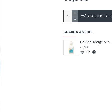
AGGIUNGI AL
GUARDA ANCHE...
Duo Tank Cleaner Concentrato - THETFORD
Liquido Antigelo 2 Lt per Acque Grigie - ECOAIR
23,90€
96,50€