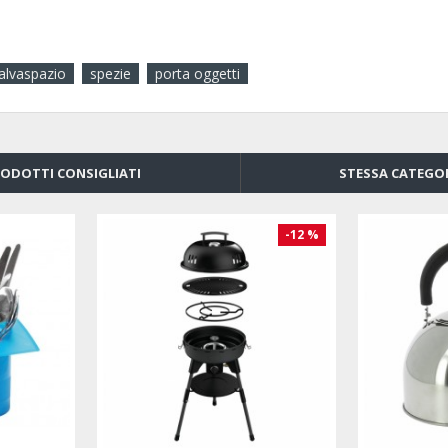
alvaspazio
spezie
porta oggetti
ODOTTI CONSIGLIATI
STESSA CATEGO
-12 %
-20 %