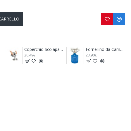
 CARRELLO
Coperchio Scolapasta Unilid - BRUNNER
Fornellino da Campeggio CAMPINGAZ Micro Plus
0,49€
23,90€
49,00