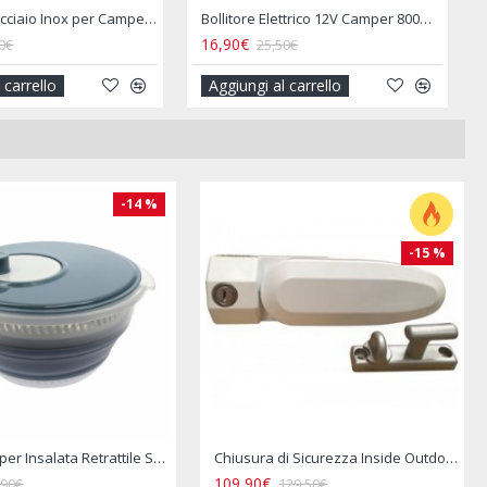
Bollitore Elettrico 12V Camper 800ML Presa Accendisigari
6,90€
20,49€
25,50€
ggiungi al carrello
Aggiungi al carrello
-14 %
-15 %
Centrifuga per Insalata Retrattile Salvaspazio Camper
Chiusura di Sicurezza Inside Outdoor Lock - THULE
109,90€
,90€
129,50€