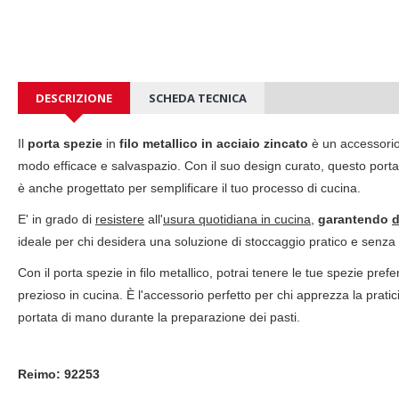
DESCRIZIONE
SCHEDA TECNICA
Il
porta spezie
in
filo metallico in acciaio zincato
è un accessorio
modo efficace e salvaspazio. Con il suo design curato, questo porta
è anche progettato per semplificare il tuo processo di cucina.
E' in grado di
resistere
all'
usura quotidiana in cucina
,
garantendo
d
ideale per chi desidera una soluzione di stoccaggio pratico e senza
Con il porta spezie in filo metallico, potrai tenere le tue spezie pref
prezioso in cucina. È l'accessorio perfetto per chi apprezza la pratic
portata di mano durante la preparazione dei pasti.
Reimo: 92253