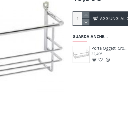
AGGIUNGI AL
GUARDA ANCHE...
Pattumiera per Camper Trash Bin - THULE
Porta Oggetti Cromato
49,00€
32,49€
2