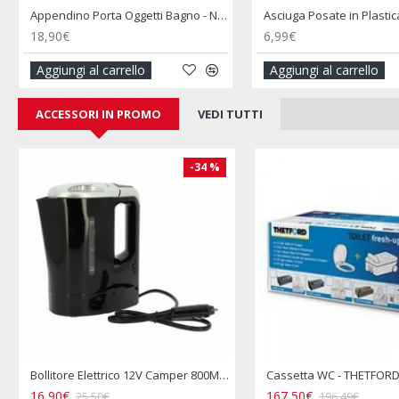
Appendino Porta Oggetti Bagno - NARBONNE
Asciuga Posate in Plastica - CAMP4
Barbecue a Gas
6,99€
219,00€
249,
Aggiungi al carrello
Aggiungi al c
ACCESSORI IN PROMO
VEDI TUTTI
-34 %
Bollitore Elettrico 12V Camper 800ML Presa Accendisigari
16,90€
167,50€
25,50€
196,49€