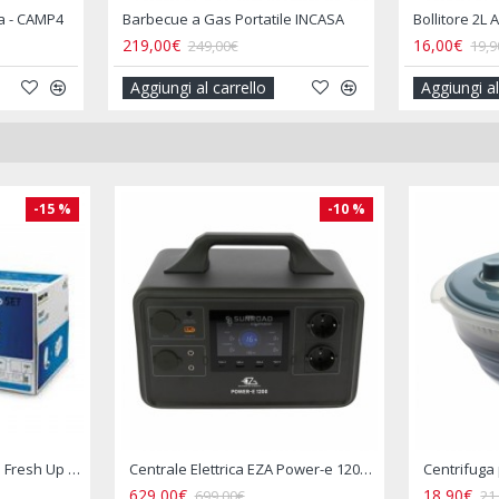
 Portatile INCASA
Bollitore 2L Acciaio Inox per Camper e Campeggio
16,00€
1
00€
19,90€
arrello
Aggiungi al carrello
A
-15 %
-10 %
Cassetta WC - THETFORD Fresh Up Set C2/C3/C4 Dx (Destro) con Maniglia e Ruote
Centrale Elettrica EZA Power-e 1200 Watt
629,00€
18,90€
699,00€
21