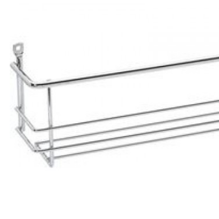
Coperchio Scolapasta Unilid - BRUNNER
Fornellino da Campeggio CAMPINGAZ Micro Plus
20,49€
23,90€