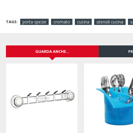
TAGS:
porta spezie
cromato
cucina
utensili cucina
s
GUARDA ANCHE...
PR