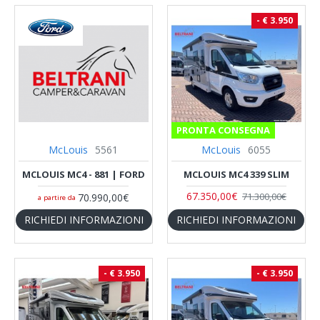
- € 3.950
PRONTA CONSEGNA
McLouis
5561
McLouis
6055
MCLOUIS MC4 - 881 | FORD
MCLOUIS MC4 339 SLIM
67.350,00€
71.300,00€
70.990,00€
a partire da
RICHIEDI INFORMAZIONI
RICHIEDI INFORMAZIONI
- € 3.950
- € 3.950