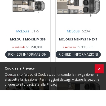
McLouis
5175
McLouis
5234
MCLOUIS MC4 SLIM 339
MCLOUIS MENFYS 1 NEXT
65.250,00€
55.990,00€
a partire da
a partire da
RICHIEDI INFORMAZIONI
RICHIEDI INFORMAZIONI
Cookies e Privacy
Questo sito fa uso di Cookies: continuando la navigazione ne
si accetta la ricezione. Per maggiori dettagli visitare la sezione
di questo sito dedicata alla Privacy