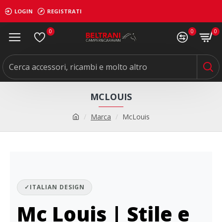
LOGIN
REGISTRATI
0
0
0
MCLOUIS
Marca
McLouis
✓
ITALIAN DESIGN
Mc Louis | Stile e