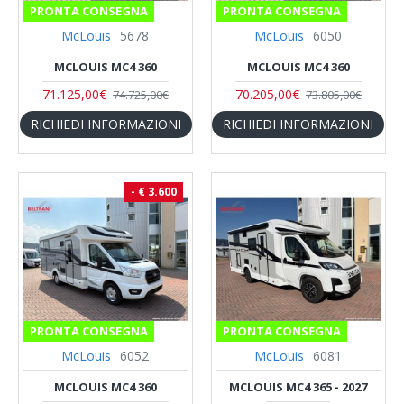
PRONTA CONSEGNA
PRONTA CONSEGNA
McLouis
5678
McLouis
6050
MCLOUIS MC4 360
MCLOUIS MC4 360
71.125,00€
70.205,00€
74.725,00€
73.805,00€
RICHIEDI INFORMAZIONI
RICHIEDI INFORMAZIONI
- € 3.600
PRONTA CONSEGNA
PRONTA CONSEGNA
McLouis
6052
McLouis
6081
MCLOUIS MC4 360
MCLOUIS MC4 365 - 2027