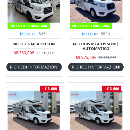
PRONTA CONSEGNA
PRONTA CONSEGNA
McLouis
5951
McLouis
5506
MCLOUIS MC4 339 SLIM
MCLOUIS MC4 339 SLIM |
AUTOMATICO
68.360,00€
72.310,00€
69.975,00€
73.925,00€
RICHIEDI INFORMAZIONI
RICHIEDI INFORMAZIONI
- € 3.600
- € 3.600