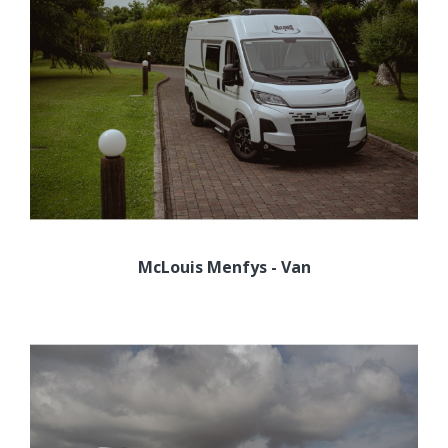
McLouis Menfys - Van