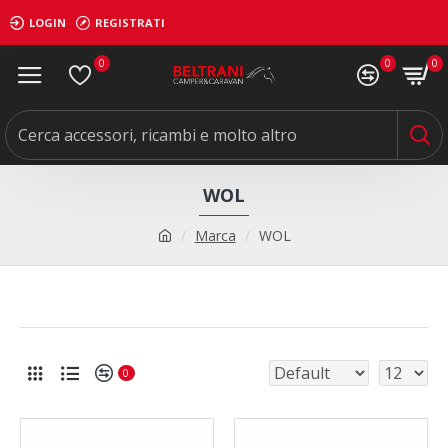
LOGIN
REGISTRATI
0
0
0
WOL
Marca
WOL
0