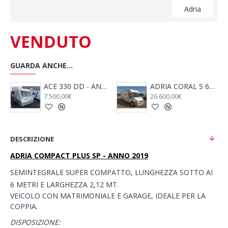
Adria
VENDUTO
GUARDA ANCHE...
NNO 2009
ACE 330 DD - ANNO 2009
ADRIA CORAL S 680 SP - 2005
7.500,00€
26.600,00€
DESCRIZIONE
ADRIA COMPACT PLUS SP - ANNO 2019
SEMINTEGRALE SUPER COMPATTO, LUNGHEZZA SOTTO AI
6 METRI E LARGHEZZA 2,12 MT.
VEICOLO CON MATRIMONIALE E GARAGE, IDEALE PER LA
COPPIA.
DISPOSIZIONE: