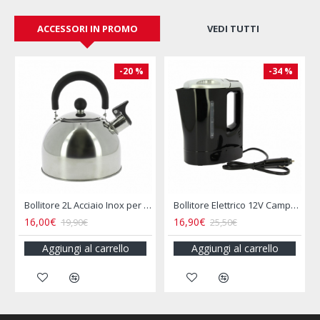
ACCESSORI IN PROMO
VEDI TUTTI
-20 %
-34 %
le INCASA
Bollitore 2L Acciaio Inox per Camper e Campeggio
Bollitore Elettrico 12V Camper 800ML Presa Accendisigari
16,00€
16,90€
19,90€
25,50€
Aggiungi al carrello
Aggiungi al carrello