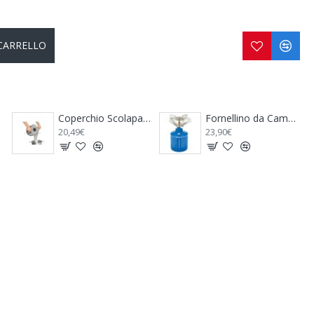
 CARRELLO
ilid - BRUNNER
Fornellino da Campeggio CAMPINGAZ Micro Plus
Pattumiera per Camper Trash Bin - THULE
23,90€
49,00€