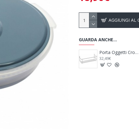
AGGIUNGI AL
GUARDA ANCHE...
Pattumiera per Camper Trash Bin - THULE
Porta Oggetti Cromato
Coperchio Scolapasta Un
32,49€
20,49€