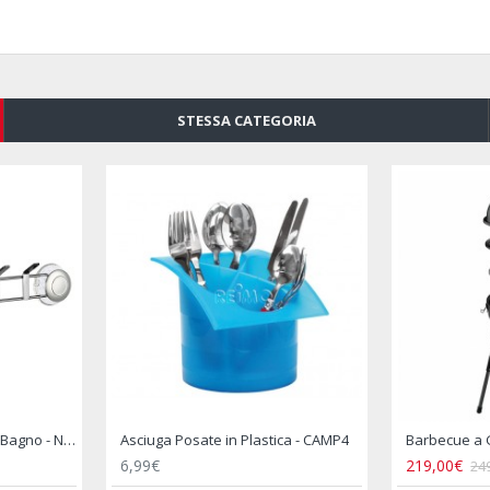
STESSA CATEGORIA
Fornellino da Campeggio CAMPINGAZ Micro Plus
Pattumiera per Camper Trash Bin - THULE
Porta Oggett
49,00€
32,49€