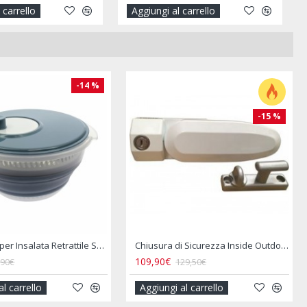
 carrello
Aggiungi al carrello
-15 %
-28 %
iltri Gas - TRUMA
Coprimaterasso Impermeabile per Letto Centrale 150 X 200 Cm
33,50€
,00€
39,50€
al carrello
Aggiungi al carrello