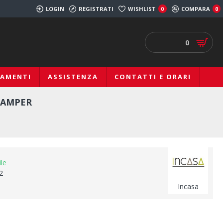
LOGIN
REGISTRATI
WISHLIST
COMPARA
0
0
0
IAMENTI
ASSISTENZA
CONTATTI E ORARI
CAMPER
ile
2
Incasa