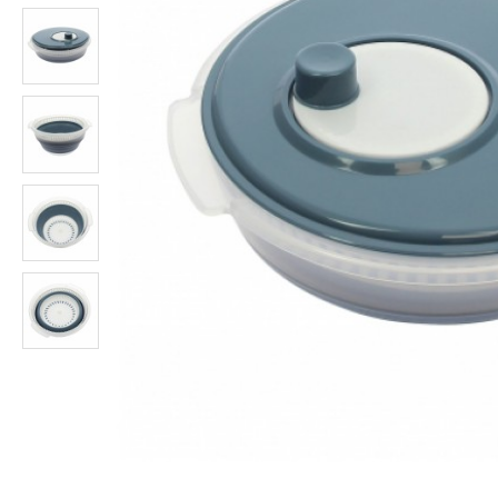
Coperchio Scolapasta Unilid - BRUNNER
Fornellino da Campeggio CAMPINGAZ Micro Plus
23,90€
49,00€