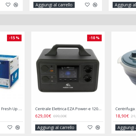
Aggiungi al carrello
Aggiungi al
-15 %
-15 %
Copertura Impermeabile per Portabici Posteriore Camper 2–3 Biciclette
Copertura Impermeabile per Portabici Posteriore Camper 4 Biciclette
Coppia di F
33,90€
49,90€
40,00€
69
Aggiungi al carrello
Aggiungi 