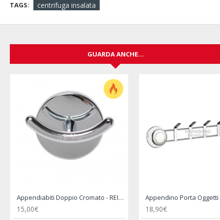
TAGS:
centrifuga insalata
GUARDA ANCHE...
Coperchio Scolapasta Unilid - BRUNNER
20,49€
23,90€