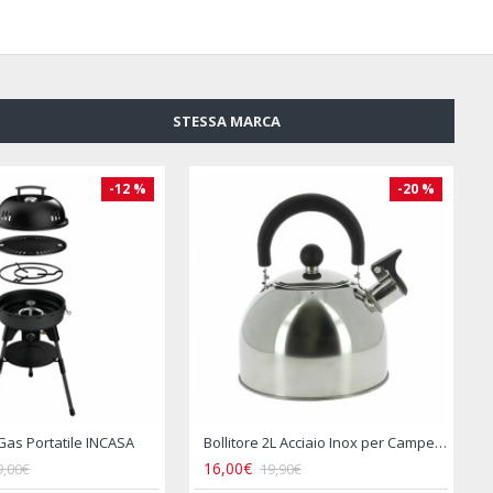
STESSA MARCA
i Cromato
Porta Spezie Cromato
19,90€