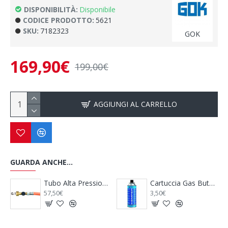
DISPONIBILITÀ:
Disponibile
CODICE PRODOTTO:
5621
SKU:
7182323
GOK
169,90€
199,00€
AGGIUNGI AL CARRELLO
GUARDA ANCHE...
Cartuccia Gas Butano 220 G con Valvola di Sicurezza a Baionetta
Chiave per Bombola Gas
Rilevatore Fughe Gas - Triogas Mcr
2,49€
92,90€
79,90€