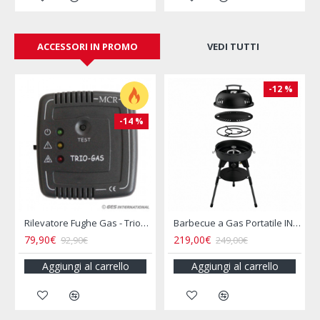
ACCESSORI IN PROMO
VEDI TUTTI
-12 %
-20 %
Barbecue a Gas Portatile INCASA
Bollitore 2L Acciaio Inox per Camper e Campeggio
16,00€
16,90€
19,90€
25,50€
arrello
Aggiungi al carrello
Aggiungi al carrel