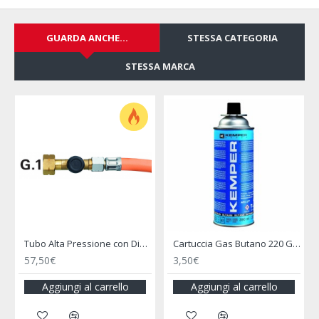
GUARDA ANCHE...
STESSA CATEGORIA
STESSA MARCA
-28 %
Cartuccia Gas Butano 220 G con Valvola di Sicurezza a Baionetta
Confezione 2 Filtri Gas - TRUMA
Coppia di Filtri Gas - TRUMA
103,00€
49,90€
69,00€
o
Aggiungi al carrello
Aggiungi al carrello