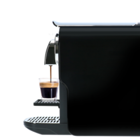
Coperchio Scolapasta Unilid - BRUNNER
Fornellino da Campeggio CAMPINGAZ Micro Plus
23,90€
49,00€