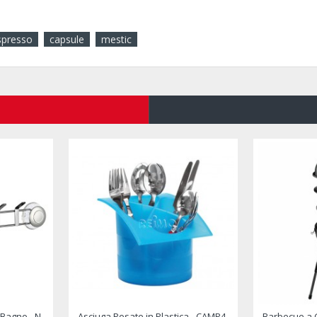
spresso
capsule
mestic
Coperchio Scolapasta Unilid - BRUNNER