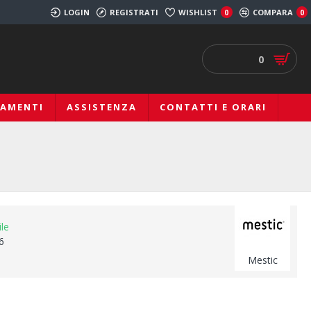
LOGIN
REGISTRATI
WISHLIST
COMPARA
0
0
0
IAMENTI
ASSISTENZA
CONTATTI E ORARI
ile
6
Mestic