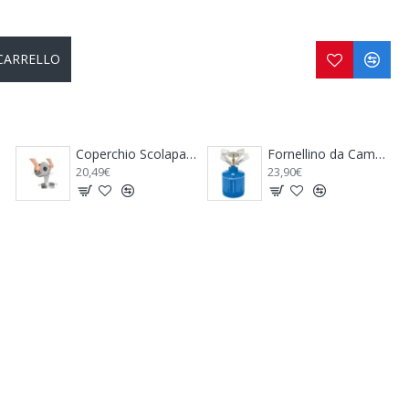
 CARRELLO
Coperchio Scolapasta Unilid - BRUNNER
Fornellino da Campeggio CAMPINGAZ Micro Plus
Pattumiera per Camper Trash Bin - THULE
23,90€
49,00€