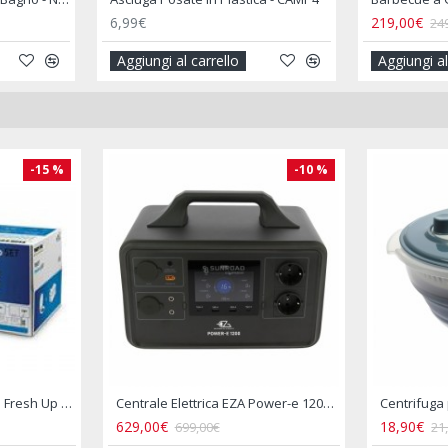
20,49€
23,90€
Aggiungi al carrello
Aggiungi al carrello
-14 %
-15 %
Centrifuga per Insalata Retrattile Salvaspazio Camper
Chiusura di Sicurezza Inside Outdoor Lock - THULE
109,90€
11,9
129,50€