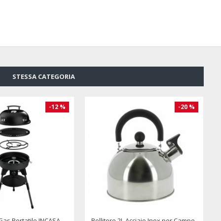
STESSA CATEGORIA
Fornellino da Campeggio CAMPINGAZ Micro Plus
Pattumiera per Camper Trash Bin - THULE
Porta Oggetti Cro