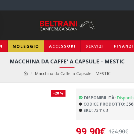
N
NOLEGGIO
ACCESSORI
SERVIZI
FINANZ
MACCHINA DA CAFFE' A CAPSULE - MESTIC
Macchina da Caffe' a Capsule - MESTIC
-20 %
DISPONIBILITÀ:
Disponib
CODICE PRODOTTO:
356
SKU:
734163
99,90€
124,90€