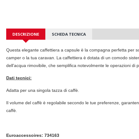
DESCRIZIONE
SCHEDA TECNICA
Questa elegante caffettiera a capsule è la compagna perfetta per sodd
camper o la tua caravan. La caffettiera è dotata di un comodo sist
dell'acqua rimovibile, che semplifica notevolmente le operazioni di pu
Dati tecnici:
Adatta per una singola tazza di caffè.
Il volume del caffè è regolabile secondo le tue preferenze, garant
caffè.
Euroaccessoires:
734163