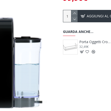
AGGIUNGI AL
GUARDA ANCHE...
Pattumiera per Camper Trash Bin - THULE
Porta Oggetti Cromato
32,49€
20,49€