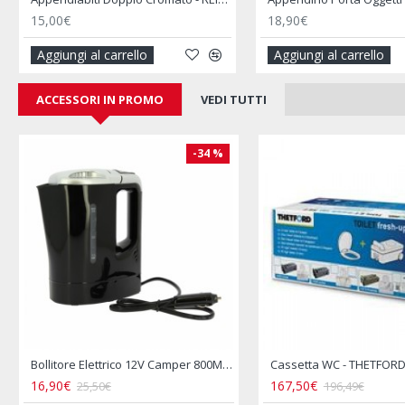
16,00€
9,00€
19,90€
l carrello
Aggiungi al carrello
ACCESSORI IN PROMO
VEDI TUTTI
5 %
-10 %
Cassetta WC - THETFORD Fresh Up Set C2/C3/C4 Dx (Destro) con Maniglia e Ruote
Centrale Elettrica EZA Power-e 1200 Watt
629,00€
18,90€
699,00€
21,90€