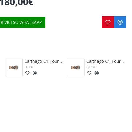
.180,00€
CRIVICI SU WHATSAPP
Carthago C1 Tourer T 143 KB-LE Comfort 4.2 t - Mercedes Benz
Carthago C1 Tourer T 143 KB-LE Lightweight 3.5 t
0,00€
0,00€