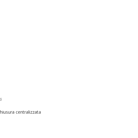
i
chiusura centralizzata