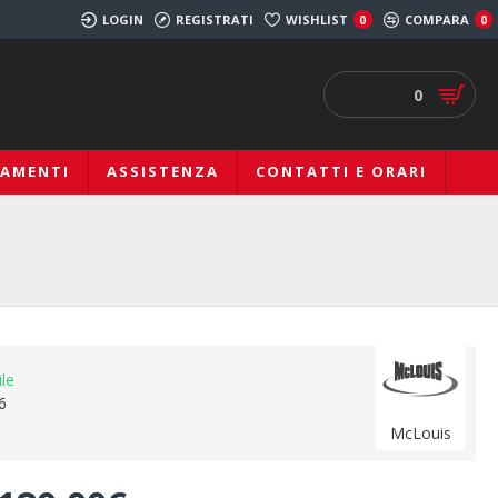
LOGIN
REGISTRATI
WISHLIST
COMPARA
0
0
0
IAMENTI
ASSISTENZA
CONTATTI E ORARI
ile
6
McLouis