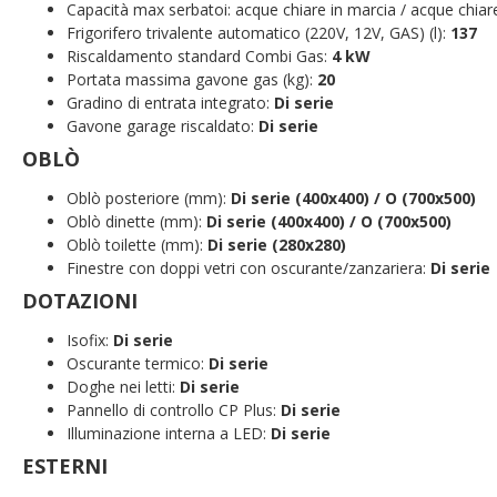
Capacità max serbatoi: acque chiare in marcia / acque chiare 
Frigorifero trivalente automatico (220V, 12V, GAS) (l):
137
Riscaldamento standard Combi Gas:
4 kW
Portata massima gavone gas (kg):
20
Gradino di entrata integrato:
Di serie
Gavone garage riscaldato:
Di serie
OBLÒ
Oblò posteriore (mm):
Di serie (400x400) / O (700x500)
Oblò dinette (mm):
Di serie (400x400) / O (700x500)
Oblò toilette (mm):
Di serie (280x280)
Finestre con doppi vetri con oscurante/zanzariera:
Di serie
DOTAZIONI
Isofix:
Di serie
Oscurante termico:
Di serie
Doghe nei letti:
Di serie
Pannello di controllo CP Plus:
Di serie
Illuminazione interna a LED:
Di serie
ESTERNI