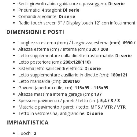
Sedili girevoli cabina guidatore e passeggero:
Di serie
Pneumatici 4 stagioni:
Di serie
Comandi al volante:
Di serie
Radio touch screen 9'' / Display touch 12’’ con infotainm
DIMENSIONI E POSTI
Lunghezza esterna (mm) / Larghezza esterna (mm):
6990 /
Altezza esterna (cm) / interna (cm):
320 / 208
Letto supplementare dalla dinette trasformabile:
Di serie
Letto posteriore (cm):
208x128(110)
Sistema letto saliscendi elettrico:
Di serie
Letto supplementare ausiliario in dinette (cm):
180x121
Letto mansarda (cm):
209x160
Gavone (apertura utile, cm):
115x95 - 115x95
Altezza massima interna garage (cm):
137
Spessore pavimento / pareti / tetto (cm):
5,4 / 3 / 3
Materiale pavimento / pareti / tetto:
MTS / VTR / VTR
Tetto in vetroresina, antigrandine:
Di serie
IMPIANTISTICA
Fuochi:
2