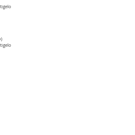
tigelo
o)
tigelo