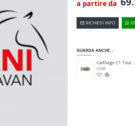
69
a partire da
RICHIEDI INFO
S
GUARDA ANCHE...
Carthago C1 Tourer T 143 KB-LE Lightweight 3.5 t
Carthago C1 Tourer T 143 KB-LE Lightweight 3.5 t - Mercedes Benz
Carthago C1 Tourer T 143 KB-LE Comfort 4.2 t
0,00€
0,00€