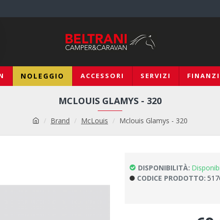
N
NOLEGGIO
ACCESSORI
SERVIZI
FINANZ
MCLOUIS GLAMYS - 320
Brand
McLouis
Mclouis Glamys - 320
DISPONIBILITÀ:
Disponib
CODICE PRODOTTO:
517