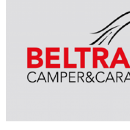
Carthago C1 Tourer T 143 KB-LE Comfort 4.2 t
Carthago C1 Tourer T 143 KB-LE Comfort 4.2 t - Mercedes Benz
0,00€
0,00€