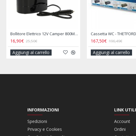
Chiusura di Sicurezza Inside Outdoor Lock - THULE
Contenitore Alimenti Pieghevole Silicone Tipo Tupperware
11,90€
29,90€
13,90€
Aggiungi al carrello
Aggiun
INFORMAZIONI
LINK UTILI
Spedizioni
Account
Privacy e Cookies
Ordini