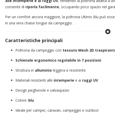
alle intemperie e ai raggi UV
, rendendo la poltrona adatta a un 
consente di
riporla facilmente
, occupando poco spazio nel garag
Per un comfort ancora maggiore, la poltrona Ultimo Blu può esse
in una vera chaise longue da campeggio.
Caratteristiche principali
Poltrona da campeggio con
tessuto Mesh 2D traspirant
Schienale ergonomico regolabile in 7 posizioni
Struttura in
alluminio
leggera e resistente
Materiali resistenti alle
intemperie
e ai
raggi UV
Design pieghevole e salvaspazio
Colore:
blu
Ideale per camper, caravan, campeggio e outdoor