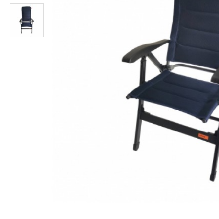
Poggiapiedi Nero per Poltrona MAJESTIC WESTFIELD
Poggiapiedi Nero per Poltrone Comfort e Comfort Maxi
29,90€
39,90€
33,90€