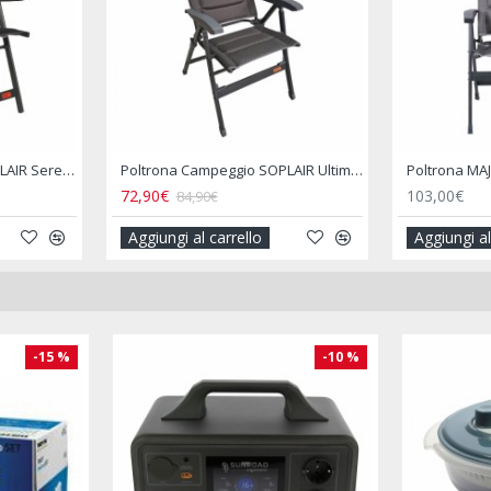
Poggiapiedi Nero per Poltrone Comfort e Comfort Maxi
Poggiapiedi per Poltrona Ultimo Blu
33,90€
33,90€
39,90€
39
Aggiungi al carrello
Aggiungi a
-15 %
-15 %