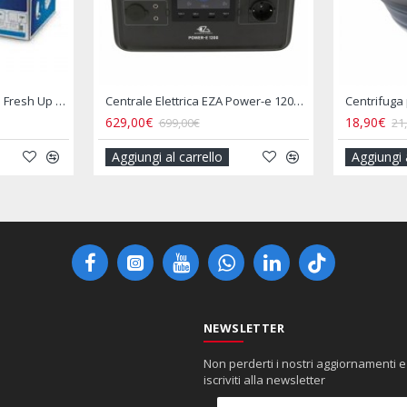
Copertura Impermeabile per Portabici Posteriore Camper 2–3 Biciclette
Copertura Impermeabile per Portabici Posteriore Camper 4 Biciclette
33,90€
35,00€
40,00€
gi al carrello
Aggiungi al carrello
NEWSLETTER
Non perderti i nostri aggiornamenti e
iscriviti alla newsletter