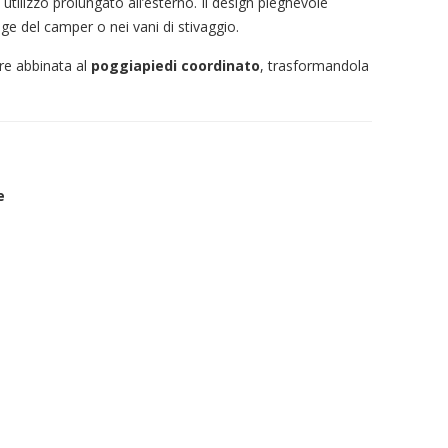
utilizzo prolungato all’esterno. Il design pieghevole
e del camper o nei vani di stivaggio.
re abbinata al
poggiapiedi coordinato
, trasformandola
e