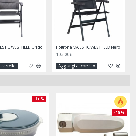
Poggiapiedi per Poltrona Ultimo Grigio
Poggiatesta Nero per Poltrone
9,00€
,90€
l carrello
Aggiungi al carrello
-28 %