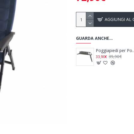
AGGIUNGI AL
GUARDA ANCHE...
Poggiapiedi per Poltrona Ultimo Blu
Poggiapiedi per Poltrona Ultimo Grigio
Poggiapiedi Nero per Poltrona MAJESTIC WESTFIELD
39,90€
49,90€
33,90€