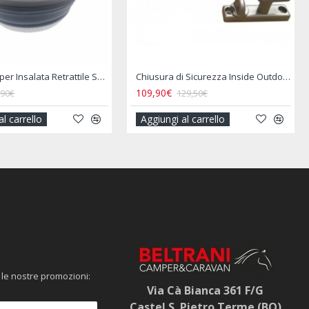
Coppia di Filtri Gas - TRUMA
49,90€
33,50€
69,00€
39,50€
Aggiungi al carrello
Aggiungi al carrello
 le nostre promozioni:
Via Cà Bianca 361 F/G
Castel S. Pietro Terme (BO)