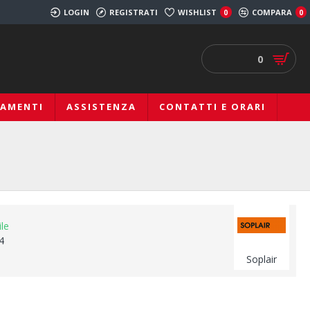
LOGIN
REGISTRATI
WISHLIST
COMPARA
0
0
0
IAMENTI
ASSISTENZA
CONTATTI E ORARI
ile
4
Soplair