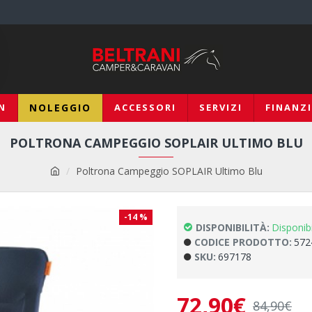
N
NOLEGGIO
ACCESSORI
SERVIZI
FINANZ
POLTRONA CAMPEGGIO SOPLAIR ULTIMO BLU
Poltrona Campeggio SOPLAIR Ultimo Blu
-14 %
DISPONIBILITÀ:
Disponib
CODICE PRODOTTO:
572
SKU:
697178
72,90€
84,90€