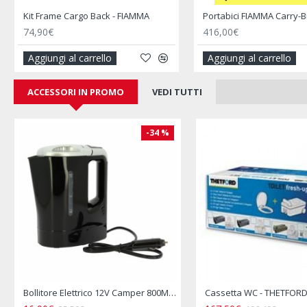
Sistema di Bloccaggio per Biciclette Bike Block Pro S2 - FIAMMA
36,50€
102,90€
Aggiungi al carrello
Aggiungi al carrello
ACCESSORI IN PROMO
VEDI TUTTI
-10 %
-14 
Centrale Elettrica EZA Power-e 1200 Watt