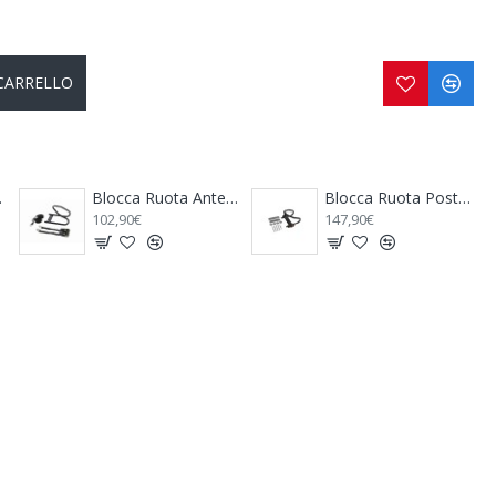
 CARRELLO
Blocca Ruota Anteriore Moto Wheel Chock Front - FIAMMA
Blocca Ruota Posteriore Moto Wheel Chock Rear - FIAMMA
Cartello Carichi Sporgenti Alu Signal - FIAMMA
147,90€
49,90€