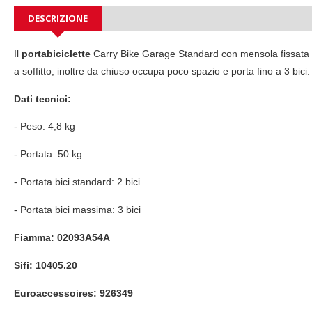
DESCRIZIONE
Il
portabiciclette
Carry Bike Garage Standard con mensola fissata a
a soffitto, inoltre d
a chiuso occupa poco spazio e porta fino a 3 bici.
Dati tecnici:
-
Peso: 4,8 kg
-
Portata: 50 kg
-
Portata bici standard: 2 bici
-
Portata bici massima: 3 bici
Fiamma:
02093A54A
Sifi:
10405.20
Euroaccessoires: 926349