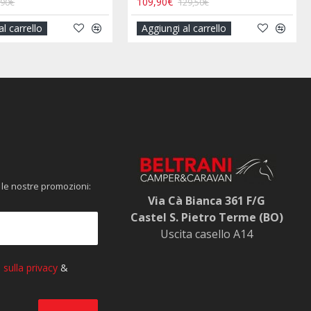
29,90€
33,90€
35,00€
o
Aggiungi al carrello
Aggiun
 le nostre promozioni:
Via Cà Bianca 361 F/G
Castel S. Pietro Terme (BO)
Uscita casello A14