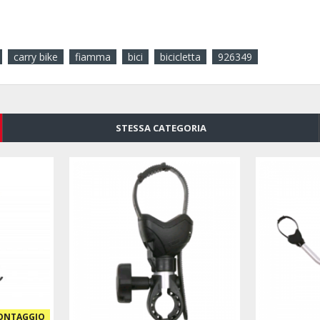
carry bike
fiamma
bici
bicicletta
926349
STESSA CATEGORIA