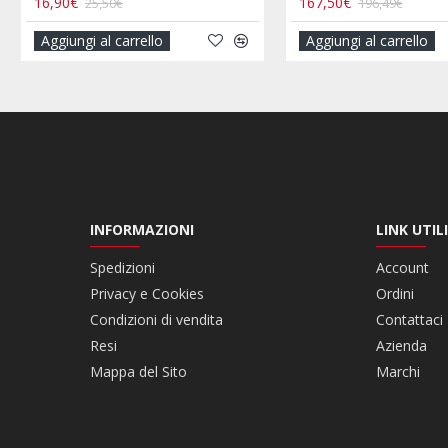
,00€
18,90€
699,00€
21,90€
giungi al carrello
Aggiungi al carrello
INFORMAZIONI
LINK UTILI
Spedizioni
Account
Privacy e Cookies
Ordini
Condizioni di vendita
Contattaci
Resi
Azienda
Mappa del Sito
Marchi