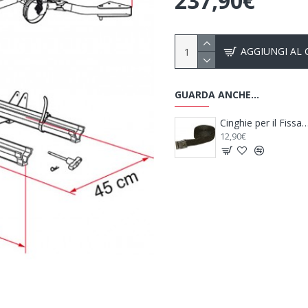
237,90€
AGGIUNGI AL
GUARDA ANCHE...
Cartello Carichi Sporgenti Alu Signal - FIAMMA
Cinghie per il Fissaggio Power Fix 250 X 2 Cm - BRUNNER
12,90€
102,90€