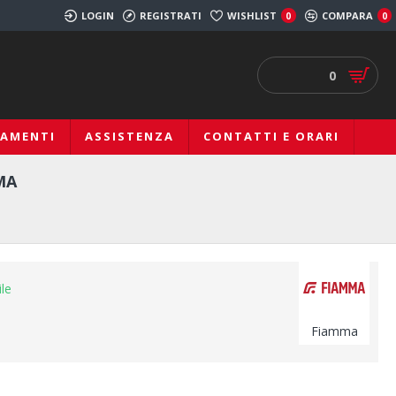
LOGIN
REGISTRATI
WISHLIST
COMPARA
0
0
0
IAMENTI
ASSISTENZA
CONTATTI E ORARI
MA
ile
Fiamma