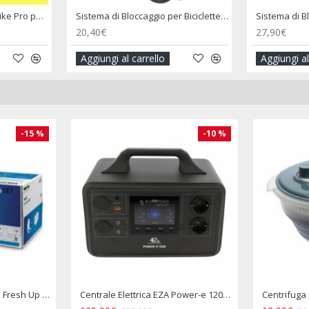
Blocca Ruota Anteriore Moto Wheel Chock Front - FIAMMA
Blocca Ruota Posteriore Moto Wheel Chock Rear - FIAMMA
147,90€
49,90€
Aggiungi al carrello
Aggiungi al
%
-15 %
Centrifuga per Insalata Retrattile Salvaspazio Camper
Chiusura di Sicurezza Inside Outdoor Lock - THULE