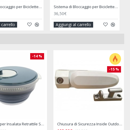
Cartello Carichi Sporgenti Alu Signal - FIAMMA
Cinghie per il Fissaggio Power Fix 250 X 2 Cm - BRUNNER
12,90€
 carrello
Aggiungi al carrello
-14 %
-15 %
Contenitore Alimenti Pieghevole Silicone Tipo Tupperware
Copertura Impermeabile per Portabici Posteriore Camper 2–3 Biciclette