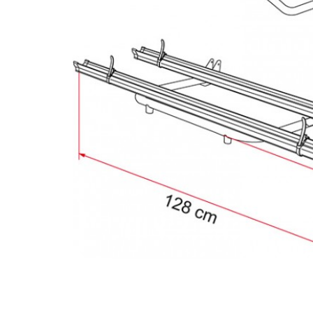
Blocca Ruota Anteriore Moto Wheel Chock Front - FIAMMA
Blocca Ruota Posteriore Moto Wheel Chock Rear - FIAMMA
147,90€
49,90€