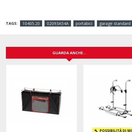
TAGS:
10405.20
02093A54A
portabici
garage standard
GUARDA ANCHE...