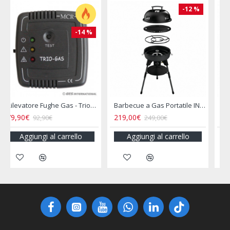
%
-20 %
-34 %
Barbecue a Gas Portatile INCASA
Bollitore 2L Acciaio Inox per Camper e Campeggio
Bollitore Elettrico 12V Camper 800ML Presa Accendisigari
16,00€
16,90€
19,90€
25,50€
Aggiungi al carrello
Aggiungi al carrello