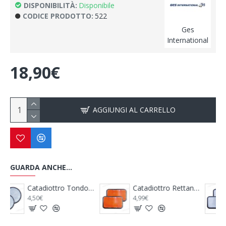
DISPONIBILITÀ:
Disponibile
CODICE PRODOTTO:
522
Ges
International
18,90€
AGGIUNGI AL CARRELLO
GUARDA ANCHE...
ottro Tondo Bianco Adesivo
Catadiottro Rettangolare Arancione Adesivo
Catadiottro Rettangolare Bianco Adesivo
4,99€
4,99€