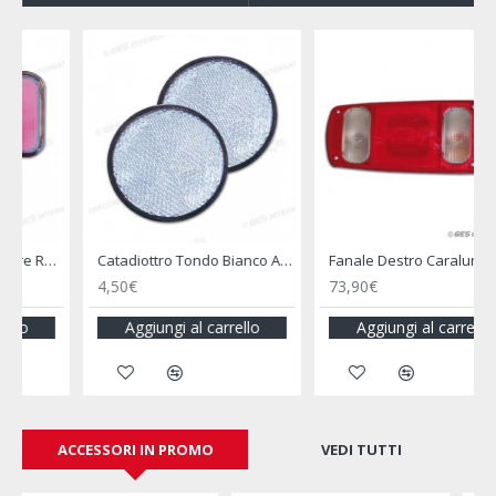
sivo
Fanale Destro Caraluna i per Camper - HELLA
Fanale di Direzone per Modulo Componibile Lampadina Arancione - JOKON
73,90€
42,00€
Aggiungi al carrello
Aggiungi al carrello
ACCESSORI IN PROMO
VEDI TUTTI