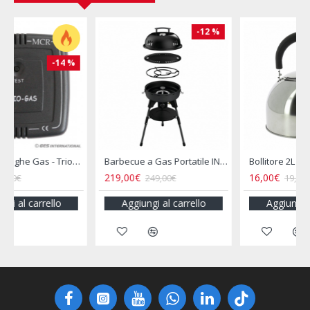
-20 %
-34 %
becue a Gas Portatile INCASA
Bollitore 2L Acciaio Inox per Camper e Campeggio
Bollitore Elettrico 12V Camper 800ML Presa Accendisigari
16,00€
16,90€
19,90€
25,50€
Aggiungi al carrello
Aggiungi al carrello