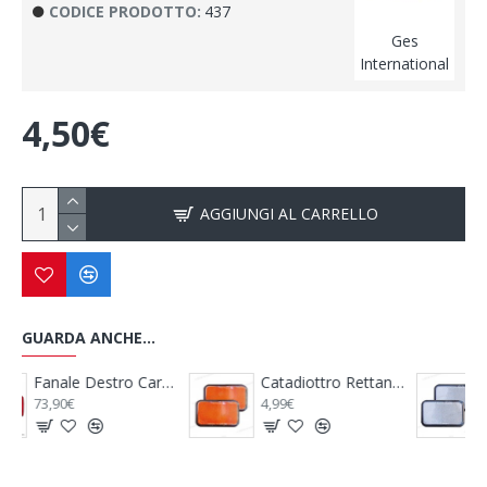
CODICE PRODOTTO:
437
Ges
International
4,50€
AGGIUNGI AL CARRELLO
GUARDA ANCHE...
na i per Camper - HELLA
Catadiottro Rettangolare Arancione Adesivo
Catadiottro Rettangolare Bianco Adesivo
4,99€
4,99€