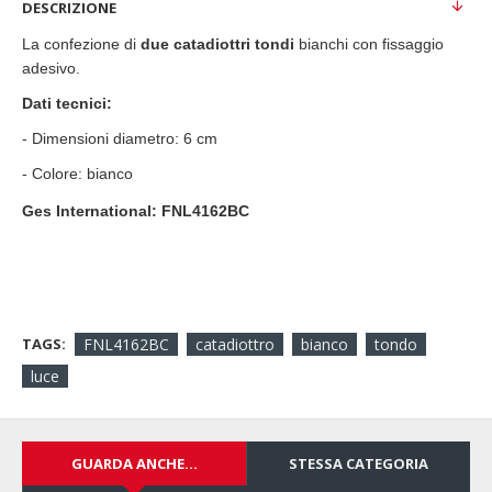
DESCRIZIONE
La confezione di
due catadiottri tondi
bianchi con fissaggio
adesivo.
Dati tecnici:
- Dimensioni diametro: 6 cm
- Colore: bianco
Ges International:
FNL4162BC
TAGS:
FNL4162BC
catadiottro
bianco
tondo
luce
GUARDA ANCHE...
STESSA CATEGORIA