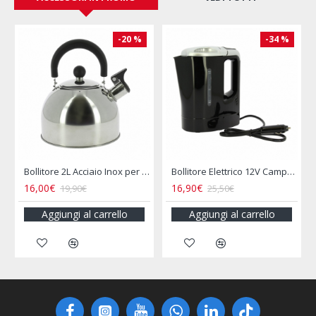
-20 %
-34 %
le INCASA
Bollitore 2L Acciaio Inox per Camper e Campeggio
Bollitore Elettrico 12V Camper 800ML Presa Accendisigari
16,00€
16,90€
19,90€
25,50€
Aggiungi al carrello
Aggiungi al carrello