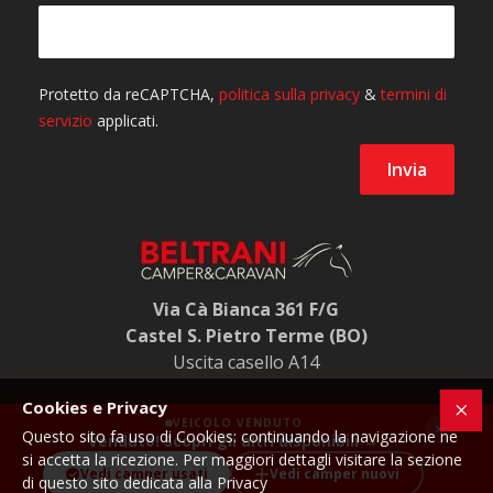
Via Cà Bianca 361 F/G
Castel S. Pietro Terme (BO)
Uscita casello A14
Cookies e Privacy
VEICOLO VENDUTO
×
Questo sito fa uso di Cookies: continuando la navigazione ne
Venduto! Scopri gli altri disponibili →
Beltrani Caravan Market S.R.L - P.IVA 00631481207
si accetta la ricezione. Per maggiori dettagli visitare la sezione
Vedi camper usati
Vedi camper nuovi
di questo sito dedicata alla Privacy