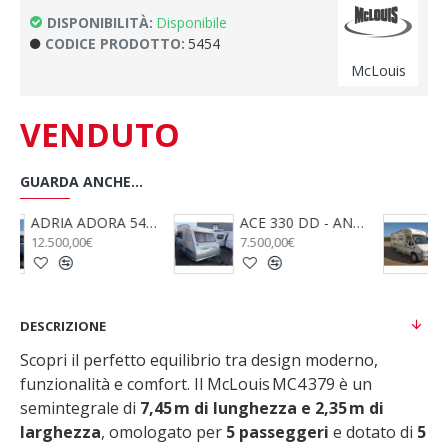
DISPONIBILITÀ:
Disponibile
CODICE PRODOTTO:
5454
McLouis
VENDUTO
GUARDA ANCHE...
NNO 2009
ACE 330 DD - ANNO 2009
ADRIA CORAL S 680 SP - 2005
7.500,00€
26.600,00€
DESCRIZIONE
Scopri il perfetto equilibrio tra design moderno,
funzionalità e comfort. Il McLouis MC4 379 è un
semintegrale di
7,45 m di lunghezza e 2,35 m di
larghezza
, omologato per
5 passeggeri
e dotato di
5