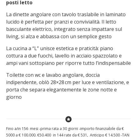
posti letto
La dinette angolare con tavolo traslabile in laminato
lucido è perfetta per pranzi e convivialità. Il letto
basculante elettrico, integrato senza impattare sul
living, si alza e abbassa con un semplice gesto
La cucina a “L” unisce estetica e praticità: piano
cottura a due fuochi, lavello in acciaio spazzolato e
ampi vani sottopiano per riporre tutto l’indispensabile
Toilette con wc e lavabo angolare, doccia
indipendente, oblò 28×28 cm per luce e ventilazione, e
porta che separa elegantemente le zone notte e
giorno
Fino a/in 156 mesi ‐prima rata a 30 giorni ‐importo finanziabile da €
5000 a € 100.000. €50.400 in 144 rate da € 531, Anticipo
€ 14
.500 ‐TAN