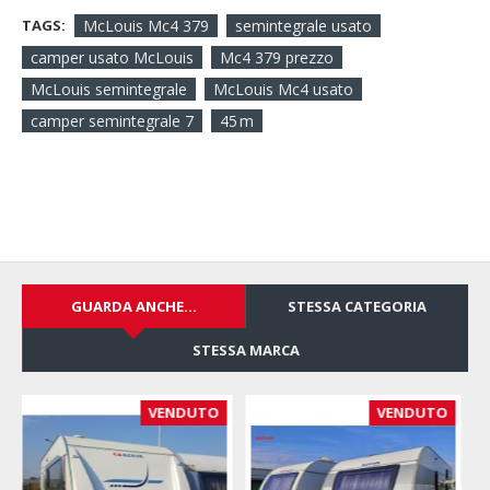
TAGS:
McLouis Mc4 379
semintegrale usato
camper usato McLouis
Mc4 379 prezzo
McLouis semintegrale
McLouis Mc4 usato
camper semintegrale 7
45 m
GUARDA ANCHE...
STESSA CATEGORIA
STESSA MARCA
VENDUTO
VENDUTO