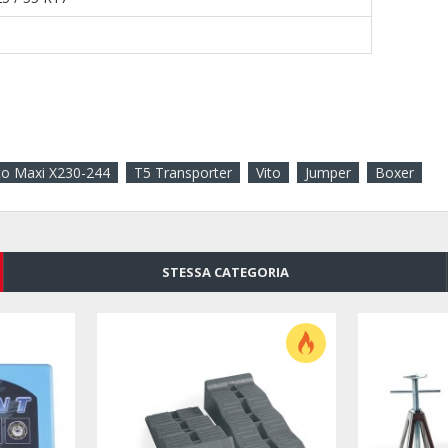
o Maxi X230-244
T5 Transporter
Vito
Jumper
Boxer
STESSA CATEGORIA