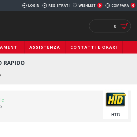
LOGIN
REGISTRATI
WISHLIST
COMPARA
0
0
0
IAMENTI
ASSISTENZA
CONTATTI E ORARI
O RAPIDO
O
ile
6
HTD