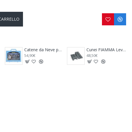
 CARRELLO
Catene da Neve per Camper V 235 Montaggio RAPIDO
Cunei FIAMMA Level Up + Borsa Level Bag – Cunei di Livellamento per Camper
54,90€
48,50€