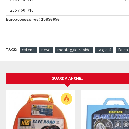
235 / 60 R16
Euroaccessoires: 15936656
TAGS:
catene
neve
montaggio rapido
taglia 4
Ducat
GUARDA ANCHE...