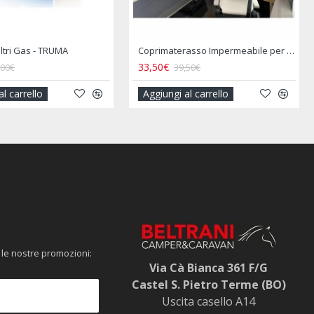
iltri Gas - TRUMA
Coprimaterasso Impermeabile per Letto Centrale 150 X 200 Cm
33,50€
,00€
39,50€
al carrello
Aggiungi al carrello
 le nostre promozioni:
Via Cà Bianca 361 F/G
Castel S. Pietro Terme (BO)
Uscita casello A14