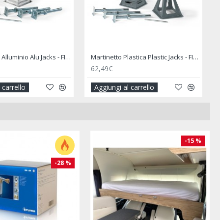
Martinetto in Alluminio Alu Jacks - FIAMMA
Martinetto Plastica Plastic Jacks - FIAMMA
62,49€
 carrello
Aggiungi al carrello
-15 %
-28 %