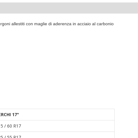
oni allestiti con maglie di aderenza in acciaio al carbonio
ERCHI 17"
5 / 60 R17
5 / 55 R17