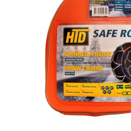
Catene da Neve per Camper - Cerchi da 14"/15"/16"
Catene da Neve per Camper V 235 Montaggio RAPIDO
54,90€
48,50€