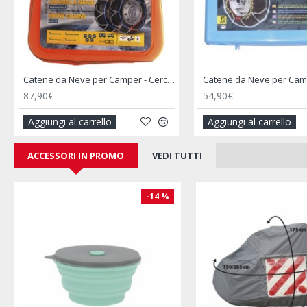
Catene da Neve per Camper - Cerchi da 14"/15"/16"
87,90€
54,90€
Aggiungi al carrello
Aggiungi al carrello
ACCESSORI IN PROMO
VEDI TUTTI
-14 %