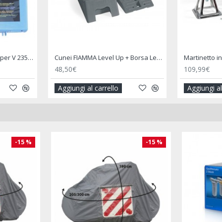
Catene da Neve per Camper V 235 Montaggio RAPIDO
Cunei FIAMMA Level Up + Borsa Level Bag – Cunei di Livellamento per Camper
48,50€
109,99€
Aggiungi al carrello
Aggiungi al
-15 %
-15 %