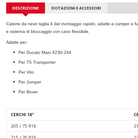
DESCRIZIONE
DOTAZIONI E ACCESSORI
Catene da neve taglia 4 dal montaggio rapido, adatte a camper e furg
e sistema di bloccaggio con cavo flessibile.
Adatte per:
Per Ducato Maxi X230-244
Per T5 Transporter
Per Vito
Per Jumper
Per Boxer
CERCHI 16"
C
205 / 75 R16
21
215 / 70 R16
22