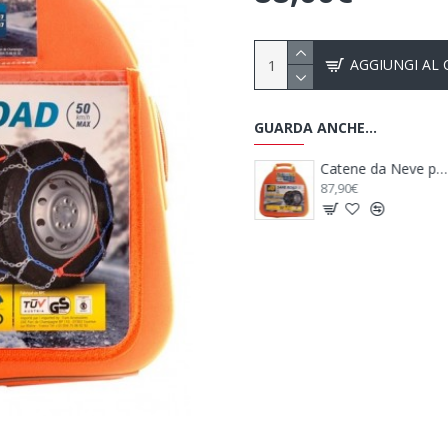
AGGIUNGI AL
GUARDA ANCHE...
Cunei FIAMMA Level Up + Borsa Level Bag – Cunei di Livellamento per Camper
Martinetto in Alluminio Alu Jacks - FIAMMA
Catene da Neve per Camper - Cerchi da 14"/15"/16"
109,99€
87,90€