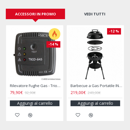
ACCESSORI IN PROMO
VEDI TUTTI
-20 %
-34 %
becue a Gas Portatile INCASA
Bollitore 2L Acciaio Inox per Camper e Campeggio
Bollitore Elettrico 12V Camper 800ML Presa Accendisigari
16,00€
16,90€
19,90€
25,50€
Aggiungi al carrello
Aggiungi al carrello