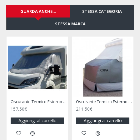
GUARDA ANCHE...
STESSA CATEGORIA
STESSA MARCA
ano per Ducato 07/1994-2002 - SIFI
Oscurante Termico Esterno Cxpa Copricofano per Ducato X250/Boxer/Jumper dal 07/2006 al 06/2014 - SIFI
Oscurante Termico Esterno Cxpa Copricofano per Fiat Ducato 07/2002 - 06/2006
211,50€
222,40€
Aggiungi al carrello
Aggiungi al carrello