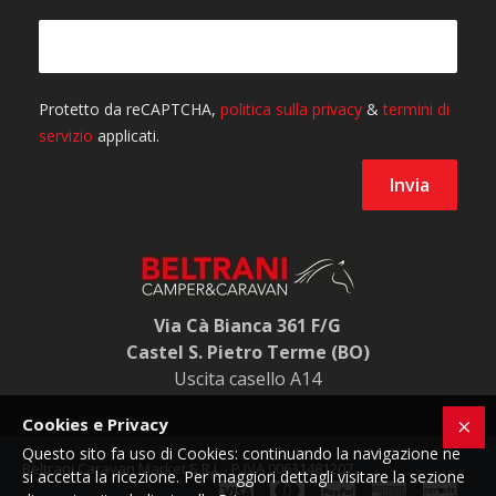
Via Cà Bianca 361 F/G
Castel S. Pietro Terme (BO)
Uscita casello A14
Cookies e Privacy
Questo sito fa uso di Cookies: continuando la navigazione ne
Beltrani Caravan Market S.R.L - P.IVA 00631481207
si accetta la ricezione. Per maggiori dettagli visitare la sezione