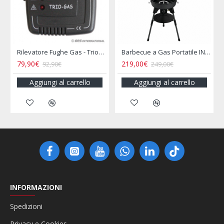
Rilevatore Fughe Gas - Triogas Mcr
Barbecue a Gas Portatile INCASA
219,00€
16,00€
2,90€
249,00€
19,90
ngi al carrello
Aggiungi al carrello
Aggiungi a
INFORMAZIONI
Spedizioni
Privacy e Cookies