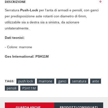
DESCRIZIONE
Serratura
Push-Lock
per l'anta di armadi e pensili, con ganci
per predisposizione aste rotanti con diametro di 6mm,
u
tilizzabile sia a destra sia a sinistra, da azionare
unilateralmente.
Dati tecnici:
-
Colore: marrone
Ges International: PSH11M
TAGS:
push lock
marrone
ganci
serratura
ante
pensili
PSH11M
GUARDA ANCHE...
PRODOTTI CONSIGLIATI