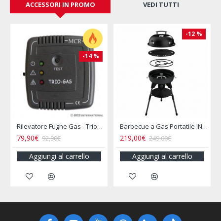
ACCESSORI IN PROMO
VEDI TUTTI
-12 %
-14 %
rflo
Rilevatore Fughe Gas - Triogas Mcr
Barbecue a Gas Portatile INCASA
79,90€
219,00€
92,90€
249,00€
Aggiungi al carrello
Aggiungi al carrello