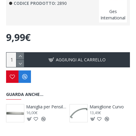
CODICE PRODOTTO:
2890
Ges
International
9,99€
AGGIUNGI AL CARRELLO
GUARDA ANCHE...
ttangolare
Maniglione Curvo
Maniglia per Pensili
13,49€
9,99€