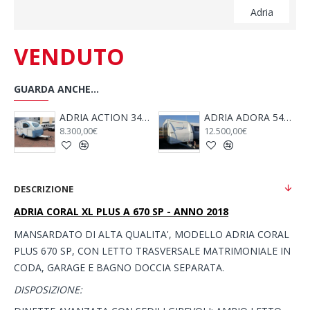
Adria
VENDUTO
GUARDA ANCHE...
 SP - 2005
ADRIA ACTION 341 PH - Anno 2008
ADRIA ADORA 542 TK - ANNO 2009
8.300,00€
12.500,00€
DESCRIZIONE
ADRIA CORAL XL PLUS A 670 SP - ANNO 2018
MANSARDATO DI ALTA QUALITA', MODELLO ADRIA CORAL
PLUS 670 SP, CON LETTO TRASVERSALE MATRIMONIALE IN
CODA, GARAGE E BAGNO DOCCIA SEPARATA.
DISPOSIZIONE: