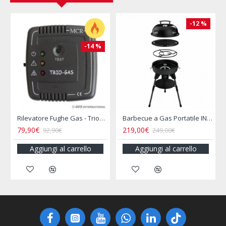
-12 %
-14 %
rflo
Rilevatore Fughe Gas - Triogas Mcr
Barbecue a Gas Portatile INCASA
79,90€
219,00€
92,90€
249,00€
Aggiungi al carrello
Aggiungi al carrello