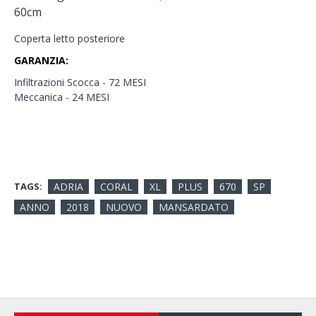
60cm
Coperta letto posteriore
GARANZIA:
Infiltrazioni Scocca - 72 MESI
Meccanica - 24 MESI
TAGS:
ADRIA
CORAL
XL
PLUS
670
SP
ANNO
2018
NUOVO
MANSARDATO