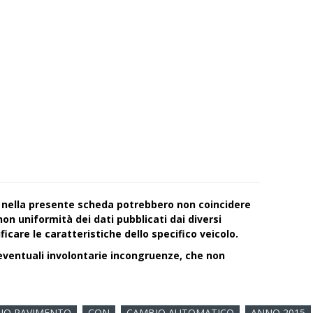
ti nella presente scheda potrebbero non coincidere
on uniformità dei dati pubblicati dai diversi
ficare le caratteristiche dello specifico veicolo.
ventuali involontarie incongruenze, che non
PIO PAVIMENTO
CON
CAMBIO AUTOMATICO
ANNO 2015