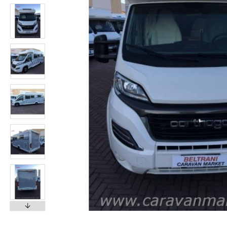
ACE 330 DD - ANNO 2009
ADRIA CORAL S 680 SP - 2005
26.600,00€
8.300,00€