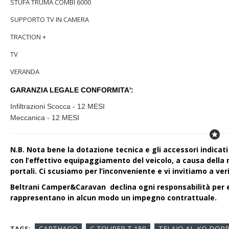
STUFA TRUMA COMBI 6000
SUPPORTO TV IN CAMERA
TRACTION +
TV
VERANDA
GARANZIA LEGALE CONFORMITA':
Infiltrazioni Scocca - 12 MESI
Meccanica - 12 MESI
N.B
. Nota bene la dotazione tecnica e gli accessori indica
con l’effettivo equipaggiamento del veicolo, a causa della n
portali. Ci scusiamo per l’inconveniente e vi invitiamo a veri
Beltrani Camper&Caravan declina ogni responsabilità per e
rappresentano in alcun modo un impegno contrattuale.
TAGS:
CARTHAGO
C TOURER T 150
TELAIO AL-KO DOP