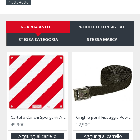
15934696
GUARDA ANCHE...
PRODOTTI CONSIGLIATI
STESSA CATEGORIA
STESSA MARCA
Cinghie per il Fissaggio Power Fix 250 X 2 Cm - BRUNNER
Cinturino di Sicurezza per Portabici Quick Safe - FIAMMA
6,90€
74,90€
ello
Aggiungi al carrello
Aggiungi al carrello