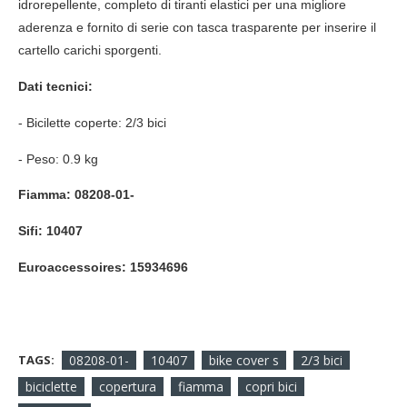
idrorepellente, c
ompleto di tiranti elastici per una migliore
aderenza e f
ornito di serie con tasca trasparente per inserire il
cartello carichi sporgenti.
Dati tecnici:
-
Bicilette coperte: 2/3 bici
- Peso: 0.9 kg
Fiamma:
08208-01-
Sifi: 10407
Euroaccessoires: 15934696
TAGS:
08208-01-
10407
bike cover s
2/3 bici
biciclette
copertura
fiamma
copri bici