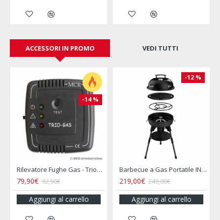
ACCESSORI IN PROMO
VEDI TUTTI
-12 %
-20 %
Barbecue a Gas Portatile INCASA
Bollitore 2L Acciaio Inox per Camper e Campeggio
16,00€
16,90€
249,00€
19,90€
25,50€
ngi al carrello
Aggiungi al carrello
Aggiungi a