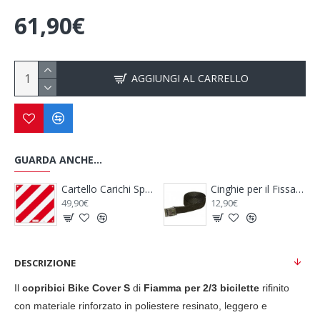
61,90€
AGGIUNGI AL CARRELLO
GUARDA ANCHE...
Cinghie per il Fissaggio Power Fix 250 X 2 Cm - BRUNNER
Blocca Ruota Anteriore Moto Wheel Chock Front - FIAMMA
Blocca Ruota Posteriore Moto Wheel Ch
102,90€
147,90€
DESCRIZIONE
Il
copribici Bike Cover S
di
Fiamma per 2/3 bicilette
rifinito
con materiale rinforzato in poliestere resinato, leggero e