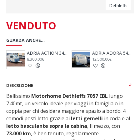
Dethleffs
VENDUTO
GUARDA ANCHE...
 SP - 2005
ADRIA ACTION 341 PH - Anno 2008
ADRIA ADORA 542 TK - ANNO 2009
8.300,00€
12.500,00€
DESCRIZIONE
Bellissimo
Motorhome Dethleffs 7057 EBL
lungo
7.40mt, un veicolo ideale per viaggi in famiglia o in
coppia per chi desidera maggiore spazio a bordo. 4
comodi posti letto grazie ai
letti gemelli
in coda e al
letto basculante sopra la cabina
, Il mezzo, con
73.000 km
, è ben tenuto, regolarmente