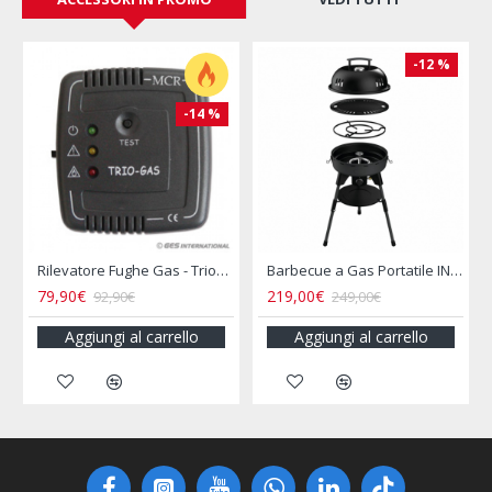
-12 %
-14 %
rflo
Rilevatore Fughe Gas - Triogas Mcr
Barbecue a Gas Portatile INCASA
79,90€
219,00€
92,90€
249,00€
Aggiungi al carrello
Aggiungi al carrello