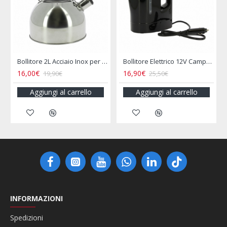
le INCASA
Bollitore 2L Acciaio Inox per Camper e Campeggio
Bollitore Elettrico 12V Camper 800ML Presa Accendisigari
16,00€
16,90€
19,90€
25,50€
Aggiungi al carrello
Aggiungi al carrello
INFORMAZIONI
Spedizioni