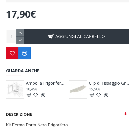
17,90€
AGGIUNGI AL CARRELLO
GUARDA ANCHE...
 Porta Centrale Frigo Serie 7 - DOMETIC
Ampolla Frigorifero - THETFORD
Clip di Fissaggio Griglia Frigorifero - THETFORD
10,49€
15,50€
DESCRIZIONE
Kit Ferma Porta Nero Frigorifero