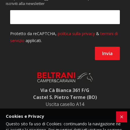
iscriviti alla newsletter
Via Cà Bianca 361 F/G
Castel S. Pietro Terme (BO)
Uscita casello A14
Cookies e Privacy
Questo sito fa uso di Cookies: continuando la navigazione ne
Beltrani Caravan Market S.R.L - P.IVA 00631481207
si accetta la ricezione. Per maggiori dettagli visitare la sezione