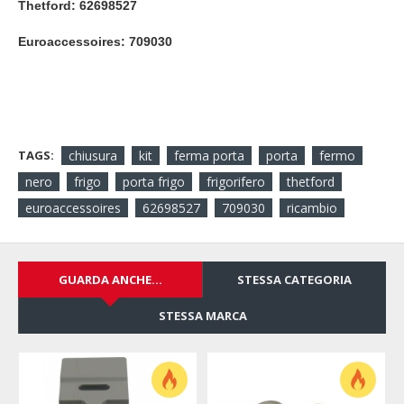
Thetford: 62698527
Euroaccessoires: 709030
TAGS:
chiusura
kit
ferma porta
porta
fermo
nero
frigo
porta frigo
frigorifero
thetford
euroaccessoires
62698527
709030
ricambio
GUARDA ANCHE...
STESSA CATEGORIA
STESSA MARCA