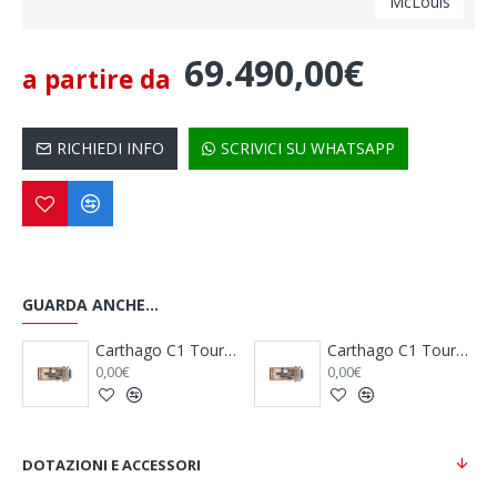
McLouis
69.490,00€
a partire da
RICHIEDI INFO
SCRIVICI SU WHATSAPP
GUARDA ANCHE...
Carthago C1 Tourer T 143 KB-LE Lightweight 3.5 t
Carthago C1 Tourer T 143 KB-LE Lightweight 3.5 t - Mercedes Benz
,00€
0,00€
0,00€
DOTAZIONI E ACCESSORI