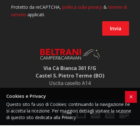
Via Cà Bianca 361 F/G
Castel S. Pietro Terme (BO)
Uscita casello A14
Cookies e Privacy
Questo sito fa uso di Cookies: continuando la navigazione ne
Beltrani Caravan Market S.R.L - P.IVA 00631481207
si accetta la ricezione. Per maggiori dettagli visitare la sezione
di questo sito dedicata alla Privacy
Prezzo su richiesta
Mclouis Glamys - 322 Ford
×
A partire da 69.490,00€