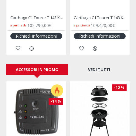
Carthago C1 Tourer T 143 KB-LE Lightweight 3.5 t
Carthago C1 Tourer T 143 KB-LE Lightweight 3.5 t - Mercedes Benz
102.790,00€
109.420,00€
 partire da
a partire da
a parti
Richiedi Informazioni
Richiedi Informazioni
Ri
ACCESSORI IN PROMO
VEDI TUTTI
-12 %
-14 %