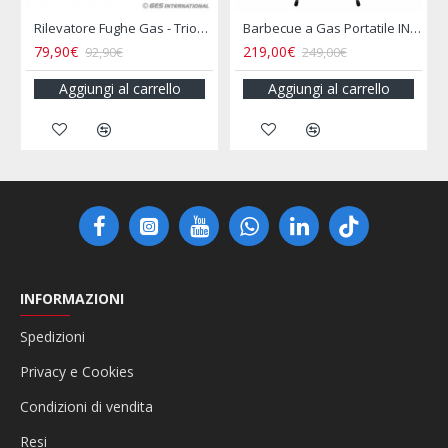
rflo
Rilevatore Fughe Gas - Triogas Mcr
Barbecue a Gas Portatile INCASA
79,90€
219,00€
92,90€
249,00€
Aggiungi al carrello
Aggiungi al carrello
INFORMAZIONI
Spedizioni
Privacy e Cookies
Condizioni di vendita
Resi