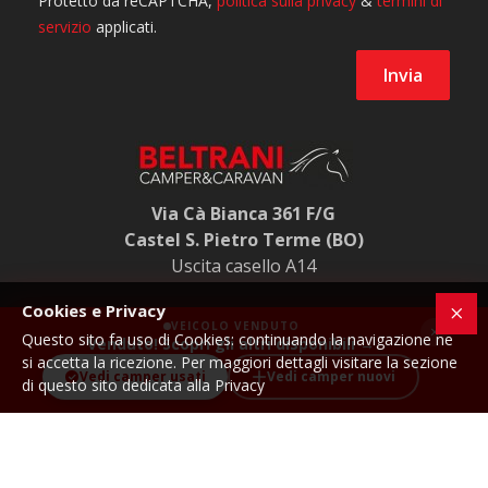
Via Cà Bianca 361 F/G
Castel S. Pietro Terme (BO)
Uscita casello A14
Cookies e Privacy
VEICOLO VENDUTO
×
Questo sito fa uso di Cookies: continuando la navigazione ne
Venduto! Scopri gli altri disponibili →
Beltrani Caravan Market S.R.L - P.IVA 00631481207
si accetta la ricezione. Per maggiori dettagli visitare la sezione
Vedi camper usati
Vedi camper nuovi
di questo sito dedicata alla Privacy