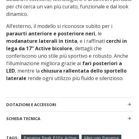
per chi cerca un van più curato, funzionale e dal look
dinamico.
All’esterno, il modello si riconosce subito per i
paraurti anteriore e posteriore neri
, le
modanature laterali in tinta
, e i raffinati
cerchi in
lega da 17” Active bicolore
, dettagli che
conferiscono uno stile più sportivo e robusto. Anche
l’illuminazione migliora grazie ai
fari posteriori a
LED
, mentre la
chiusura rallentata dello sportello
laterale
rende ogni utilizzo più fluido e silenzioso.
DOTAZIONI E ACCESSORI
SCHEDA TECNICA
TAGS:
Panama Peak P10+ Active
Mini van Panama