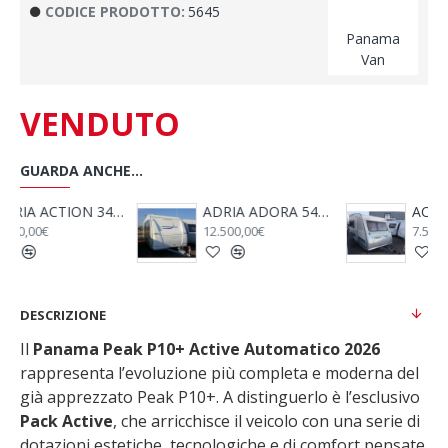
CODICE PRODOTTO:
5645
Panama
Van
VENDUTO
GUARDA ANCHE...
NNO 2009
ACE 330 DD - ANNO 2009
ADRIA CORAL S 680 SP - 2005
7.500,00€
26.600,00€
DESCRIZIONE
Il
Panama Peak P10+ Active Automatico 2026
rappresenta l’evoluzione più completa e moderna del
già apprezzato Peak P10+. A distinguerlo è l’esclusivo
Pack Active
, che arricchisce il veicolo con una serie di
dotazioni estetiche, tecnologiche e di comfort pensate