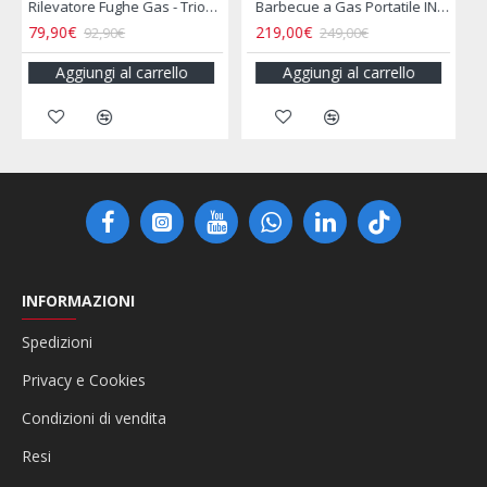
ile INCASA
Bollitore 2L Acciaio Inox per Camper e Campeggio
Bollitore Elettrico 12V Camper 800ML Presa Accendisigari
16,00€
16,90€
19,90€
25,50€
Aggiungi al carrello
Aggiungi al carrello
INFORMAZIONI
Spedizioni
Privacy e Cookies
Condizioni di vendita
Resi