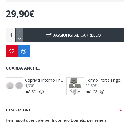
29,90€
AGGIUNGI AL CARRELLO
GUARDA ANCHE...
di Fissaggio Griglia Frigorifero - THETFORD
Copriviti Interno Frigorifero - THETFORD
Fermo Porta Frigo DOMETIC RM7651 / 7655
4,99€
33,60€
DESCRIZIONE
Fermaporta centrale per frigorifero Dometic per serie 7