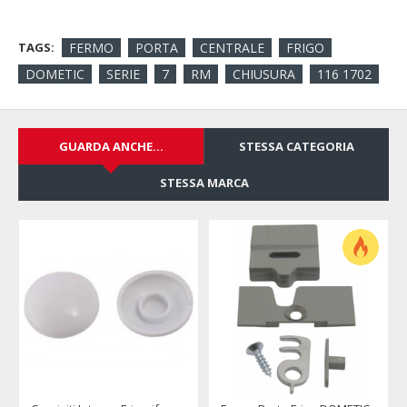
TAGS:
FERMO
PORTA
CENTRALE
FRIGO
DOMETIC
SERIE
7
RM
CHIUSURA
116 1702
GUARDA ANCHE...
STESSA CATEGORIA
STESSA MARCA