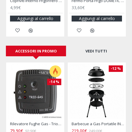
Copriviti Interno Frigorifero - THETFORD
Fermo Porta Frigo DOMETIC RM7651 / 7655
4,99€
33,60€
Aggiungi al carrello
Aggiungi al carrello
ACCESSORI IN PROMO
VEDI TUTTI
-12 %
-14 %
rflo
Rilevatore Fughe Gas - Triogas Mcr
Barbecue a Gas Portatile INCASA
79,90€
219,00€
92,90€
249,00€