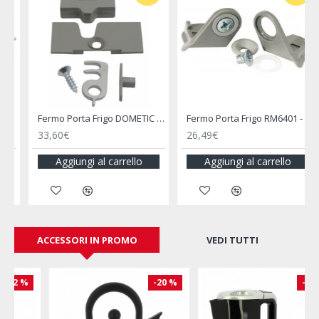
Fermo Porta Frigo DOMETIC RM7651 / 7655
Fermo Porta Frigo RM6401 - DOMETIC
33,60€
26,49€
Aggiungi al carrello
Aggiungi al carrello
ACCESSORI IN PROMO
VEDI TUTTI
-20 %
-34 %