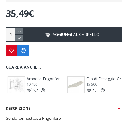
35,49€
AGGIUNGI AL CARRELLO
GUARDA ANCHE...
 Porta Centrale Frigo Serie 7 - DOMETIC
Ampolla Frigorifero - THETFORD
Clip di Fissaggio Griglia Frigorifero - THETFORD
10,49€
15,50€
DESCRIZIONE
Sonda termostatica Frigorifero