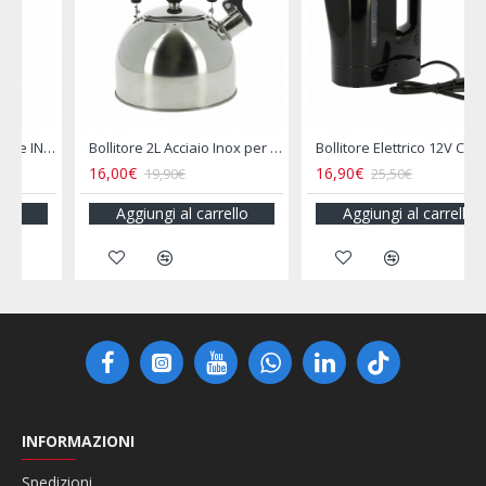
le INCASA
Bollitore 2L Acciaio Inox per Camper e Campeggio
Bollitore Elettrico 12V Camper 800ML Presa Accendisigari
16,00€
16,90€
19,90€
25,50€
Aggiungi al carrello
Aggiungi al carrello
INFORMAZIONI
Spedizioni