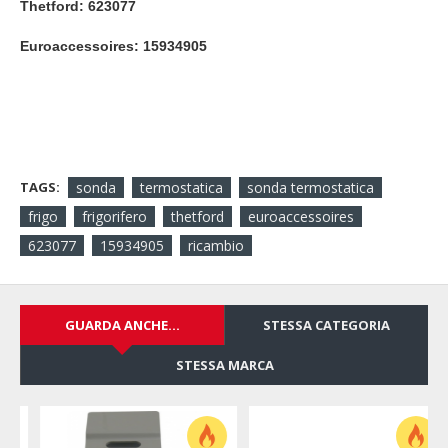
Thetford: 623077
Euroaccessoires: 15934905
TAGS:
sonda
termostatica
sonda termostatica
frigo
frigorifero
thetford
euroaccessoires
623077
15934905
ricambio
GUARDA ANCHE...
STESSA CATEGORIA
STESSA MARCA