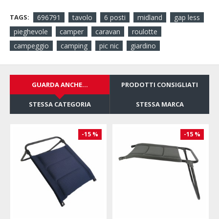
TAGS:
696791
tavolo
6 posti
midland
gap less
pieghevole
camper
caravan
roulotte
campeggio
camping
pic nic
giardino
GUARDA ANCHE...
PRODOTTI CONSIGLIATI
STESSA CATEGORIA
STESSA MARCA
-15 %
-15 %