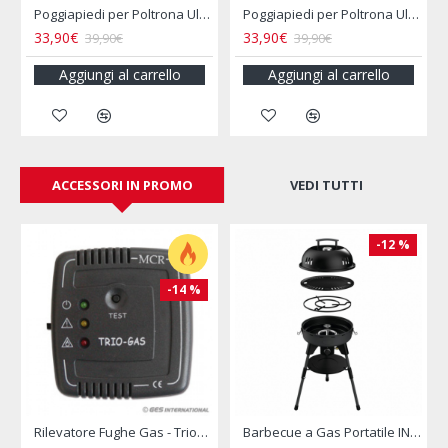
Poggiapiedi per Poltrona Ultimo Blu
Poggiapiedi per Poltrona Ultimo Grigio
33,90€
9,00€
39,90€
rello
Aggiungi al carrello
Aggiungi al carrello
ACCESSORI IN PROMO
VEDI TUTTI
-12 %
-14 %
Rilevatore Fughe Gas - Triogas Mcr
Barbecue a Gas Portatile INCASA