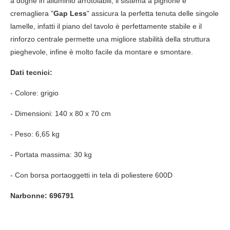
a doghe in alluminio arrotolabili, il sistema a pignone e
cremagliera "
Gap Less
" assicura la perfetta tenuta delle singole
lamelle, infatti il piano del tavolo è perfettamente stabile e il
rinforzo centrale permette una migliore stabilità della struttura
pieghevole, infine è molto facile da montare e smontare.
Dati tecnici:
- Colore: grigio
- Dimensioni: 140 x 80 x 70 cm
- Peso: 6,65 kg
- Portata massima: 30 kg
- Con borsa portaoggetti in tela di poliestere 600D
Narbonne: 696791